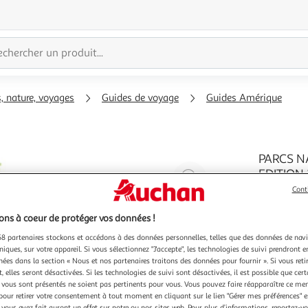
s, nature, voyages
Guides de voyage
Guides Amérique
PARCS N
Agrandir
EDITION 
De failles
l'illustration
Cont
fée, les é
à
Réduire
La nature 
En savoir 
ns à coeur de protéger vos données !
200%
l'illustration
tiennent t
8 partenaires stockons et accédons à des données personnelles, telles que des données de nav
HACHETTED
à
Partager
niques, sur votre appareil. Si vous sélectionnez "J'accepte", les technologies de suivi prendront e
100
le
chées dans la section « Nous et nos partenaires traitons des données pour fournir ». Si vous retir
 elles seront désactivées. Si les technologies de suivi sont désactivées, il est possible que cer
%
produit
vous sont présentés ne soient pas pertinents pour vous. Vous pouvez faire réapparaître ce me
pour retirer votre consentement à tout moment en cliquant sur le lien "Gérer mes préférences" 
 vous avez fait auront un effet sur notre ou nos sites web. Pour plus d’informations, reportez-v