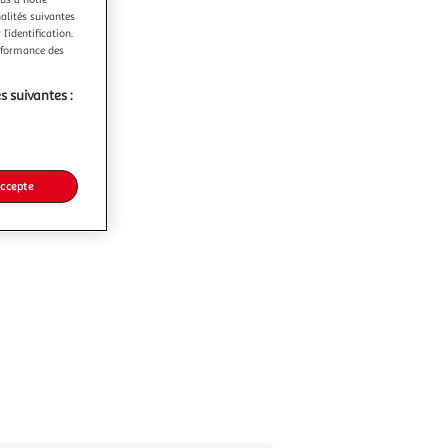
nalités suivantes
l’identification.
erformance des
s suivantes :
accepte