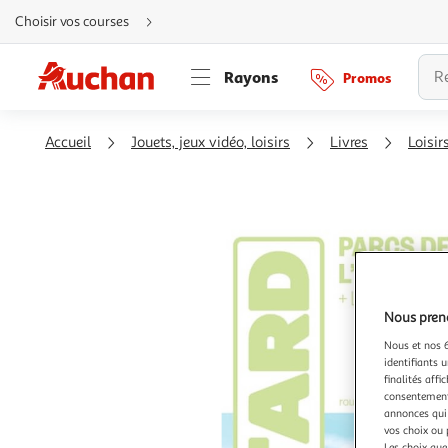
Aller
Choisir vos courses
directement
au
contenu
Aller
Rayons
Promos
directement
à
la
recherche
Aller
Accueil
Jouets, jeux vidéo, loisirs
Livres
Loisir
directement
à
la
navigation
Aller
directement
à
la
rubrique
besoin
d'aide
Nous preno
Nous et nos 6
identifiants u
finalités affi
consentement,
annonces qui 
vos choix ou 
Les choix que