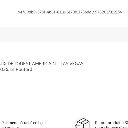
9e769db9-8731-4b61-811e-6170b1173bda / 9782017312154
UX DE L'OUEST AMERICAIN + LAS VEGAS.
026, Le Routard
Paiement sécurisé en ligne
Retour produits : 3
ou au retrait
pour changer d’avi