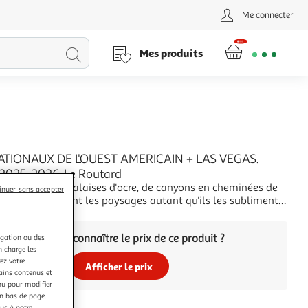
Me connecter
Lancer
Mes produits
la
recherche
ATIONAUX DE L'OUEST AMERICAIN + LAS VEGAS.
2025-2026, Le Routard
 millénaires en falaises d'ocre, de canyons en cheminées de
inuer sans accepter
léments façonnent les paysages autant qu'ils les subliment.
est reine dans les parcs nationaux de l'Ouest américain, qui
+
outes leurs promesses !Auteur : Le Routard Editeur :
Vous voulez connaître le prix de ce produit ?
igation ou des
ate de parution :
n charge les
ez votre
Afficher le prix
tains contenus et
nu pour modifier
en bas de page.
ous à notre