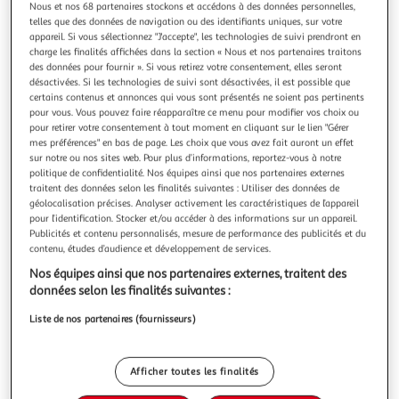
Illustration
Illustration
Nous et nos 68 partenaires stockons et accédons à des données personnelles,
telles que des données de navigation ou des identifiants uniques, sur votre
précédente
suivante
appareil. Si vous sélectionnez "J'accepte", les technologies de suivi prendront en
charge les finalités affichées dans la section « Nous et nos partenaires traitons
des données pour fournir ». Si vous retirez votre consentement, elles seront
Livraison offerte
désactivées. Si les technologies de suivi sont désactivées, il est possible que
certains contenus et annonces qui vous sont présentés ne soient pas pertinents
OUTSUNNY
pour vous. Vous pouvez faire réapparaître ce menu pour modifier vos choix ou
Carport auvent pour voiture 5,95L x 2,90l x 2,60H m
pour retirer votre consentement à tout moment en cliquant sur le lien "Gérer
mes préférences" en bas de page. Les choix que vous avez fait auront un effet
acier galvanisé robuste PE haute densité
sur notre ou nos sites web. Pour plus d’informations, reportez-vous à notre
Ce superbe Carport grande taille dim. 5,95L x 2,90l x 2,60H
politique de confidentialité. Nos équipes ainsi que nos partenaires externes
m vous permettra de protéger efficacement votre voiture
traitent des données selon les finalités suivantes : Utiliser des données de
contre les intempéries (pluie, grêle, gelées, neige, soleil,
En savoir +
géolocalisation précises. Analyser activement les caractéristiques de l’appareil
etc...) et les aléas de l'environnement (déjections d'oiseaux,
Vendu par
Aosom
pour l’identification. Stocker et/ou accéder à des informations sur un appareil.
feuilles d'arbre).Caractéristiques : - Carport XXL très élég
Publicités et contenu personnalisés, mesure de performance des publicités et du
Couleur
contenu, études d’audience et développement de services.
Gris
Nos équipes ainsi que nos partenaires externes, traitent des
données selon les finalités suivantes :
Taille
Liste de nos partenaires (fournisseurs)
300 x 400 cm
Afficher toutes les finalités
Livraison dès 5/6 jours