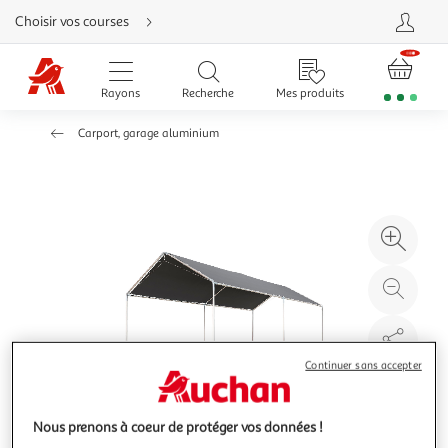
Aller
Choisir vos courses
directement
au
contenu
Aller
directement
Rayons
Recherche
Mes produits
à
la
recherche
Carport, garage aluminium
Aller
directement
à
la
navigation
Aller
directement
à
Agr
la
rubrique
l'il
besoin
d'aide
à
Réd
20
l'il
à
Par
100
le
Continuer sans accepter
%
pro
Nous prenons à coeur de protéger vos données !