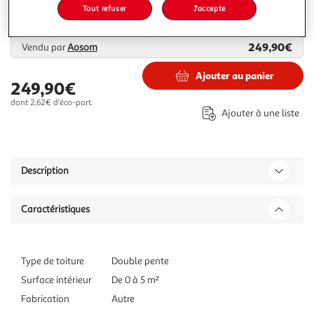
Livraison offerte
Tout refuser
J'accepte
Plus d'options
249,90€
Vendu par
Aosom
Ajouter au panier
249,90€
dont 2,62€ d'éco-part.
Ajouter à une liste
Description
Caractéristiques
Type de toiture
Double pente
Surface intérieur
De 0 à 5 m²
Fabrication
Autre