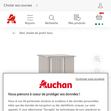
Aller
Choisir vos courses
directement
au
contenu
Aller
directement
Rayons
Recherche
Mes produits
à
la
recherche
Abri, chalet de jardin bois
Aller
directement
à
la
navigation
Aller
directement
à
Agr
la
rubrique
l'il
besoin
d'aide
à
Réd
20
l'il
Continuer sans accepter
à
Par
100
le
Nous prenons à coeur de protéger vos données !
%
pro
Nous et nos 68 partenaires stockons et accédons à des données personnelles,
telles que des données de navigation ou des identifiants uniques, sur votre
appareil. Si vous sélectionnez "J'accepte", les technologies de suivi prendront en