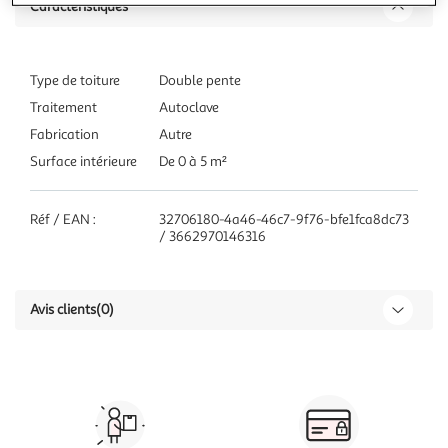
Caractéristiques
Type de toiture
Double pente
Traitement
Autoclave
Fabrication
Autre
Surface intérieure
De 0 à 5 m²
Réf / EAN :
32706180-4a46-46c7-9f76-bfe1fca8dc73
/ 3662970146316
Avis clients
(0)