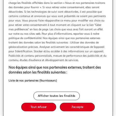
Illustration
Illustration
charge les finalités affichées dans la section « Nous et nos partenaires traitons
précédente
suivante
des données pour fournir ». Si vous retirez votre consentement, elles seront
désactivées. Si les technologies de suivi sont désactivées, il est possible que
certains contenus et annonces qui vous sont présentés ne soient pas pertinents
pour vous. Vous pouvez faire réapparaître ce menu pour modifier vos choix ou
OUTSUNNY
pour retirer votre consentement à tout moment en cliquant sur le lien "Gérer
mes préférences" en bas de page. Les choix que vous avez fait auront un effet
Abri de jardin - remise pour outils - cabanon porte
sur notre ou nos sites web. Pour plus d’informations, reportez-vous à notre
verrouillable - dim. 142L x 84l x 189H cm - tôle d'acier
politique de confidentialité. Nos équipes ainsi que nos partenaires externes
marron blanc
traitent des données selon les finalités suivantes : Utiliser des données de
géolocalisation précises. Analyser activement les caractéristiques de l’appareil
Cet abri de jardin 1 porte en tôle d'acier vous sera d'une
pour l’identification. Stocker et/ou accéder à des informations sur un appareil.
grande utilité. Disposant d'une surface de rangement de
Publicités et contenu personnalisés, mesure de performance des publicités et du
1,19 m², vous pourrez y ranger vos outils et équipements de
En savoir +
contenu, études d’audience et développement de services.
jardin (pelle, pioche, rateau, sécateur, tondeuse, transat,
Vous voulez connaître le prix de ce produit ?
Nos équipes ainsi que nos partenaires externes, traitent des
etc...).
données selon les finalités suivantes :
Afficher le prix
Liste de nos partenaires (fournisseurs)
Afficher toutes les finalités
Description
Tout refuser
J'accepte