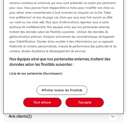
certains contenus et annonces qui vous sont présentés ne soient pas pertinents
pour vous. Vous pouvez faire réapparaître ce menu pour modifier vos choix ou
pour retirer votre consentement à tout moment en cliquant sur le lien "Gérer
mes préférences" en bas de page. Les choix que vous avez fait auront un effet
sur notre ou nos sites web. Pour plus d’informations, reportez-vous à notre
politique de confidentialité. Nos équipes ainsi que nos partenaires externes
1.0
(1)
traitent des données selon les finalités suivantes : Utiliser des données de
géolocalisation précises. Analyser activement les caractéristiques de l’appareil
Vous voulez connaître le prix de ce produit ?
pour l’identification. Stocker et/ou accéder à des informations sur un appareil.
Publicités et contenu personnalisés, mesure de performance des publicités et du
Afficher le prix
contenu, études d’audience et développement de services.
Nos équipes ainsi que nos partenaires externes, traitent des
données selon les finalités suivantes :
Liste de nos partenaires (fournisseurs)
Caractéristiques
Afficher toutes les finalités
Réf / EAN :
/ 3700141404466
Tout refuser
J'accepte
Avis clients
(1)