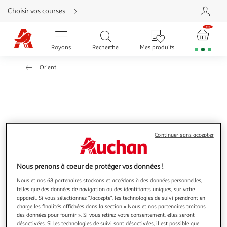
Aller
Choisir vos courses
directement
au
contenu
Aller
directement
Rayons
Recherche
Mes produits
à
la
recherche
Orient
Aller
directement
à
la
navigation
Aller
directement
à
la
rubrique
besoin
Continuer sans accepter
d'aide
Nous prenons à coeur de protéger vos données !
Nous et nos 68 partenaires stockons et accédons à des données personnelles,
telles que des données de navigation ou des identifiants uniques, sur votre
appareil. Si vous sélectionnez "J'accepte", les technologies de suivi prendront en
charge les finalités affichées dans la section « Nous et nos partenaires traitons
des données pour fournir ». Si vous retirez votre consentement, elles seront
désactivées. Si les technologies de suivi sont désactivées, il est possible que