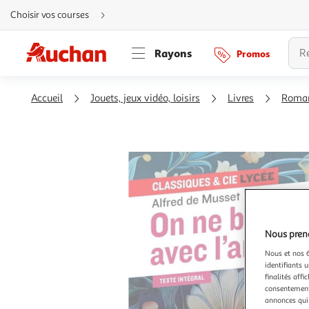
Aller
Choisir vos courses
directement
au
contenu
Aller
Rayons
Promos
directement
à
la
recherche
Aller
Accueil
Jouets, jeux vidéo, loisirs
Livres
Roma
directement
à
la
navigation
Aller
directement
à
la
rubrique
besoin
d'aide
Nous preno
Nous et nos 6
identifiants u
finalités affi
consentement,
annonces qui 