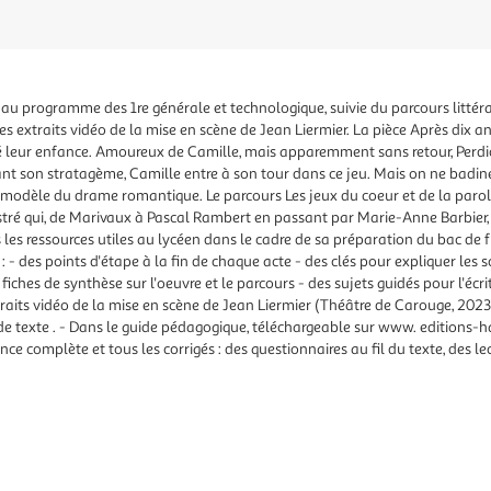
u programme des 1re générale et technologique, suivie du parcours littérai
es extraits vidéo de la mise en scène de Jean Liermier. La pièce Après dix a
é leur enfance. Amoureux de Camille, mais apparemment sans retour, Perdica
t son stratagème, Camille entre à son tour dans ce jeu. Mais on ne badine 
 modèle du drame romantique. Le parcours Les jeux du coeur et de la paro
tré qui, de Marivaux à Pascal Rambert en passant par Marie-Anne Barbier, 
 les ressources utiles au lycéen dans le cadre de sa préparation du bac de f
 : - des points d'étape à la fin de chaque acte - des clés pour expliquer les
es fiches de synthèse sur l'oeuvre et le parcours - des sujets guidés pour l'écr
traits vidéo de la mise en scène de Jean Liermier (Théâtre de Carouge, 2023
de texte . - Dans le guide pédagogique, téléchargeable sur www. editions-hat
ence complète et tous les corrigés : des questionnaires au fil du texte, des le