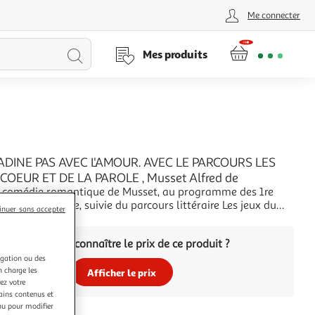
Me connecter
Lancer
Mes produits
la
recherche
ADINE PAS AVEC L'AMOUR. AVEC LE PARCOURS LES
COEUR ET DE LA PAROLE , Musset Alfred de
e comédie romantique de Musset, au programme des 1re
technologique, suivie du parcours littéraire Les jeux du
inuer sans accepter
édition spéciale bac de français, avec
+
ts vidéo de la mise en scène de Jean Liermier. La pièce
Vous voulez connaître le prix de ce produit ?
 ans de séparation
igation ou des
n charge les
Afficher le prix
ez votre
tains contenus et
nu pour modifier