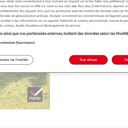
pour retirer votre consentement à tout moment en cliquant sur le lien "Gérer mes préférences" 
 vous avez fait auront un effet sur notre ou nos sites web. Pour plus d’informations, reportez-v
confidentialité. Nos équipes ainsi que nos partenaires externes traitent des données selon les fi
 données de géolocalisation précises. Analyser activement les caractéristiques de l’appareil pour 
 accéder à des informations sur un appareil. Publicités et contenu personnalisés, mesure de p
 du contenu, études d’audience et développement de services.
s ainsi que nos partenaires externes, traitent des données selon les finalité
partenaires (fournisseurs)
toutes les finalités
Tout refuser
J'