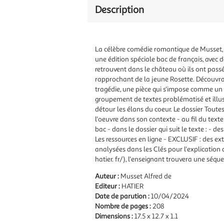
Description
La célèbre comédie romantique de Musset, a
une édition spéciale bac de français, avec d
retrouvent dans le château où ils ont pass
rapprochant de la jeune Rosette. Découvran
tragédie, une pièce qui s'impose comme un
groupement de textes problématisé et illus
détour les élans du coeur. Le dossier Toutes
l'oeuvre dans son contexte - au fil du texte
bac - dans le dossier qui suit le texte : - d
Les ressources en ligne - EXCLUSIF : des ex
analysées dans les Clés pour l'explication 
hatier. fr/), l'enseignant trouvera une séqu
Auteur :
Musset Alfred de
Editeur :
HATIER
Date de parution :
10/04/2024
Nombre de pages :
208
Dimensions :
17.5 x 12.7 x 1.1