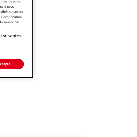
en bas de page.
ous à notre
nalités suivantes
l’identification.
erformance des
s suivantes :
accepte