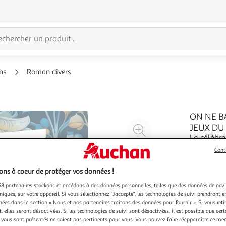
ns
Roman divers
ON NE B
Agrandir
JEUX DU 
La célèbr
l'illustration
générale et 
Cont
à
Réduire
coeur et de la parole . Dans une 
En savoir 
200%
l'illustration
des extrai
ns à coeur de protéger vos données !
Après dix
à
Partager
8 partenaires stockons et accédons à des données personnelles, telles que des données de nav
100
le
niques, sur votre appareil. Si vous sélectionnez "J'accepte", les technologies de suivi prendront e
%
produit
chées dans la section « Nous et nos partenaires traitons des données pour fournir ». Si vous retir
 elles seront désactivées. Si les technologies de suivi sont désactivées, il est possible que cer
vous sont présentés ne soient pas pertinents pour vous. Vous pouvez faire réapparaître ce me