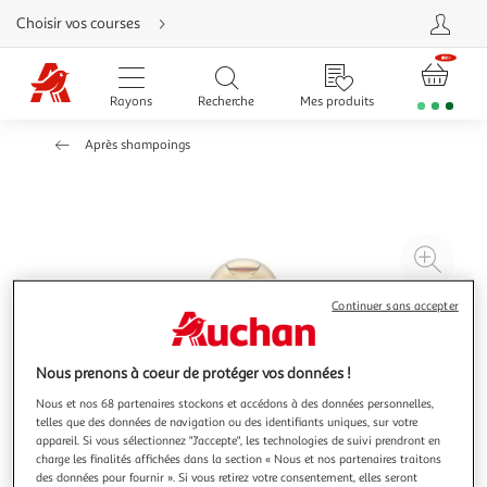
Aller
Choisir vos courses
directement
au
contenu
Aller
directement
Rayons
Recherche
Mes produits
à
la
recherche
Après shampoings
Aller
directement
à
la
navigation
Aller
directement
à
Agr
la
rubrique
l'il
besoin
d'aide
à
Réd
Continuer sans accepter
20
l'il
à
Par
Nous prenons à coeur de protéger vos données !
100
le
Nous et nos 68 partenaires stockons et accédons à des données personnelles,
%
pro
telles que des données de navigation ou des identifiants uniques, sur votre
appareil. Si vous sélectionnez "J'accepte", les technologies de suivi prendront en
charge les finalités affichées dans la section « Nous et nos partenaires traitons
des données pour fournir ». Si vous retirez votre consentement, elles seront