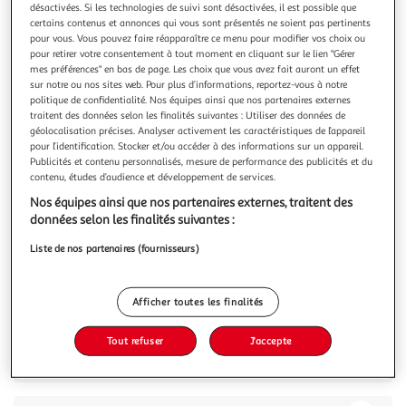
désactivées. Si les technologies de suivi sont désactivées, il est possible que
certains contenus et annonces qui vous sont présentés ne soient pas pertinents
pour vous. Vous pouvez faire réapparaître ce menu pour modifier vos choix ou
pour retirer votre consentement à tout moment en cliquant sur le lien "Gérer
mes préférences" en bas de page. Les choix que vous avez fait auront un effet
sur notre ou nos sites web. Pour plus d’informations, reportez-vous à notre
OGX
politique de confidentialité. Nos équipes ainsi que nos partenaires externes
Après-shampoing réparateur huile d'argan du Maroc
traitent des données selon les finalités suivantes : Utiliser des données de
sans sulfate
géolocalisation précises. Analyser activement les caractéristiques de l’appareil
pour l’identification. Stocker et/ou accéder à des informations sur un appareil.
Renouvelante. Aide à pénétrer dans la tige du cheveu.
Publicités et contenu personnalisés, mesure de performance des publicités et du
Découvrez une force restaurée, une brillance, une douceur
contenu, études d’audience et développement de services.
et une perfection séduisante et soyeuse. Pénètre, hydrate,
En savoir +
ravive. Aide à protéger vos cheveux de la chaleur nocive du
Nos équipes ainsi que nos partenaires externes, traitent des
385ml
coiffage. Découvrez des cheveux lisses. Avec de l'huile
données selon les finalités suivantes :
d'argan du M
Vous voulez connaître le prix de ce produit ?
Liste de nos partenaires (fournisseurs)
Afficher le prix
Afficher toutes les finalités
Tout refuser
J'accepte
Description