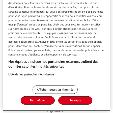
des données pour fournir ». Si vous retirez votre consentement, elles seront
désactivées. Si les technologies de suivi sont désactivées, il est possible que
certains contenus et annonces qui vous sont présentés ne soient pas pertinents
pour vous. Vous pouvez faire réapparaître ce menu pour modifier vos choix ou
pour retirer votre consentement à tout moment en cliquant sur le lien "Gérer
mes préférences" en bas de page. Les choix que vous avez fait auront un effet
4.8
(4)
sur notre ou nos sites web. Pour plus d’informations, reportez-vous à notre
NURISHH
politique de confidentialité. Nos équipes ainsi que nos partenaires externes
Râpé végétal classique
traitent des données selon les finalités suivantes : Utiliser des données de
géolocalisation précises. Analyser activement les caractéristiques de l’appareil
200g
pour l’identification. Stocker et/ou accéder à des informations sur un appareil.
Publicités et contenu personnalisés, mesure de performance des publicités et du
Vous voulez connaître le prix de ce produit ?
contenu, études d’audience et développement de services.
Nos équipes ainsi que nos partenaires externes, traitent des
Afficher le prix
données selon les finalités suivantes :
Liste de nos partenaires (fournisseurs)
Afficher toutes les finalités
Format
Frais
Tout refuser
J'accepte
Végétarien