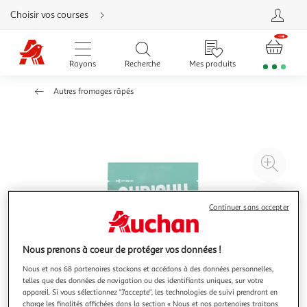
Aller
Choisir vos courses
directement
au
contenu
Aller
directement
Rayons
Recherche
Mes produits
à
la
recherche
Autres fromages râpés
Aller
directement
à
la
navigation
Aller
directement
à
Agr
la
rubrique
l'il
besoin
d'aide
à
Réd
Continuer sans accepter
20
l'il
à
Par
100
le
Nous prenons à coeur de protéger vos données !
%
pro
Nous et nos 68 partenaires stockons et accédons à des données personnelles,
telles que des données de navigation ou des identifiants uniques, sur votre
appareil. Si vous sélectionnez "J'accepte", les technologies de suivi prendront en
charge les finalités affichées dans la section « Nous et nos partenaires traitons