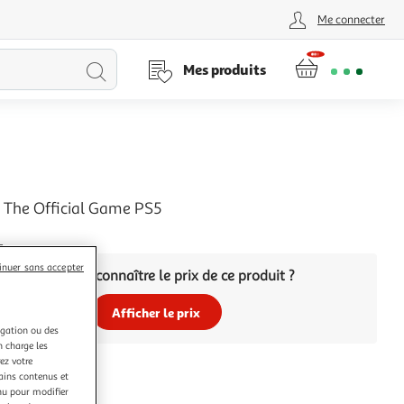
Me connecter
Lancer
Mes produits
la
recherche
The Official Game PS5
+
inuer sans accepter
Vous voulez connaître le prix de ce produit ?
Afficher le prix
igation ou des
n charge les
ez votre
tains contenus et
nu pour modifier