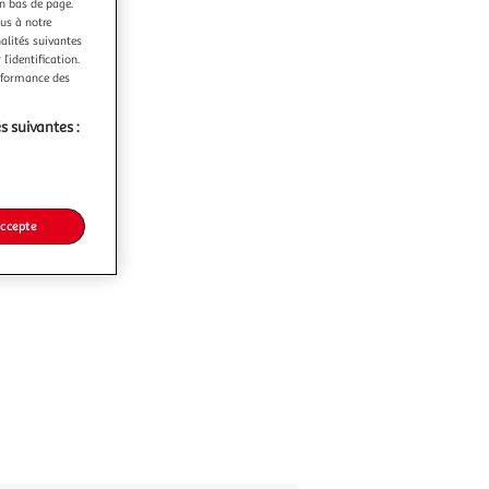
en bas de page.
ous à notre
nalités suivantes
l’identification.
erformance des
s suivantes :
accepte