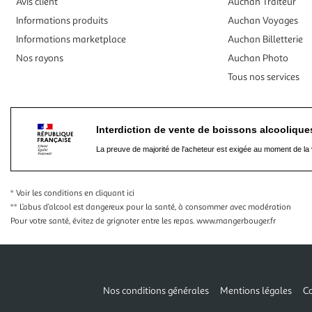
Avis client
Auchan Traiteur
Informations produits
Auchan Voyages
Informations marketplace
Auchan Billetterie
Nos rayons
Auchan Photo
Tous nos services
Interdiction de vente de boissons alcooliqu
La preuve de majorité de l'acheteur est exigée au moment de la 
* Voir les conditions
en cliquant ici
** L’abus d’alcool est dangereux pour la santé, à consommer avec modération
Pour votre santé, évitez de grignoter entre les repas.
www.mangerbouger.fr
Nos conditions générales
Mentions légales
Co