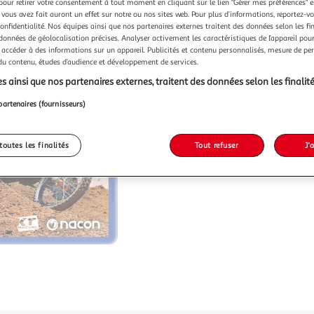
pour retirer votre consentement à tout moment en cliquant sur le lien "Gérer mes préférences" 
 vous avez fait auront un effet sur notre ou nos sites web. Pour plus d’informations, reportez-v
confidentialité. Nos équipes ainsi que nos partenaires externes traitent des données selon les fi
 données de géolocalisation précises. Analyser activement les caractéristiques de l’appareil pour 
 accéder à des informations sur un appareil. Publicités et contenu personnalisés, mesure de p
 du contenu, études d’audience et développement de services.
s ainsi que nos partenaires externes, traitent des données selon les finalité
partenaires (fournisseurs)
toutes les finalités
Tout refuser
J'