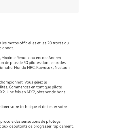
 les motos officielles et les 20 tracés du
mpionnat.
ings, Maxime Renaux ou encore Andrea
n de plus de 50 pilotes dont ceux des
y Yamaha, Honda HRC, Kawasaki, Nestaan
championnat. Vous gérez le
alités. Commencez en tant que pilote
MX2. Une fois en MX2, obtenez de bons
orer votre technique et de tester votre
 procure des sensations de pilotage
et aux débutants de progresser rapidement.