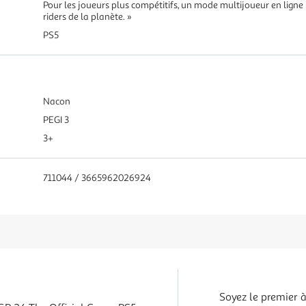
Pour les joueurs plus compétitifs, un mode multijoueur en lign
riders de la planète. »
PS5
Nacon
PEGI 3
3+
711044 / 3665962026924
Soyez le premier à