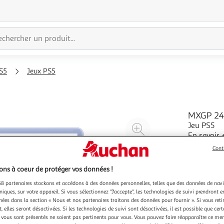
S5
Jeux PS5
MXGP 24 
Jeu PS5
Agrandir
En savoir 
l'illustration
Cont
à
Réduire
200%
l'illustration
ns à coeur de protéger vos données !
à
Partager
8 partenaires stockons et accédons à des données personnelles, telles que des données de nav
100
le
niques, sur votre appareil. Si vous sélectionnez "J'accepte", les technologies de suivi prendront e
%
produit
chées dans la section « Nous et nos partenaires traitons des données pour fournir ». Si vous retir
 elles seront désactivées. Si les technologies de suivi sont désactivées, il est possible que cer
vous sont présentés ne soient pas pertinents pour vous. Vous pouvez faire réapparaître ce me