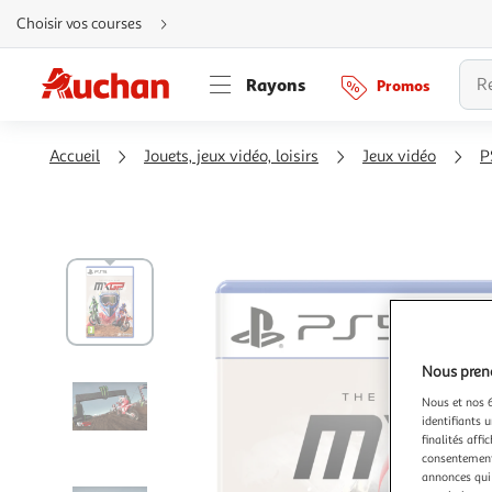
Aller
Choisir vos courses
directement
au
contenu
Aller
Rayons
Promos
directement
à
la
recherche
Aller
Accueil
Jouets, jeux vidéo, loisirs
Jeux vidéo
P
directement
à
la
navigation
Aller
directement
à
la
rubrique
besoin
d'aide
Nous preno
Nous et nos 6
identifiants u
finalités affi
consentement,
annonces qui 