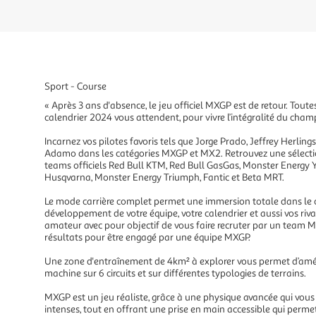
Sport - Course
« Après 3 ans d'absence, le jeu officiel MXGP est de retour. Toutes
calendrier 2024 vous attendent, pour vivre l’intégralité du cha
Incarnez vos pilotes favoris tels que Jorge Prado, Jeffrey Herl
Adamo dans les catégories MXGP et MX2. Retrouvez une sélectio
teams officiels Red Bull KTM, Red Bull GasGas, Monster Energ
Husqvarna, Monster Energy Triumph, Fantic et Beta MRT.
Le mode carrière complet permet une immersion totale dans le 
développement de votre équipe, votre calendrier et aussi vos riv
amateur avec pour objectif de vous faire recruter par un team 
résultats pour être engagé par une équipe MXGP.
Une zone d'entraînement de 4km² à explorer vous permet d’améli
machine sur 6 circuits et sur différentes typologies de terrains.
MXGP est un jeu réaliste, grâce à une physique avancée qui vous
intenses, tout en offrant une prise en main accessible qui perm