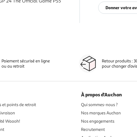
P 24 The Official Game PS5
Donner votre av
Paiement sécurisé en ligne
Retour produits : 3
ou au retrait
pour changer d’avi
À propos d'Auchan
 et points de retrait
Qui sommes-nous ?
ivraison
Nos marques Auchan
ité Waaoh!
Nos engagements
ent
Recrutement