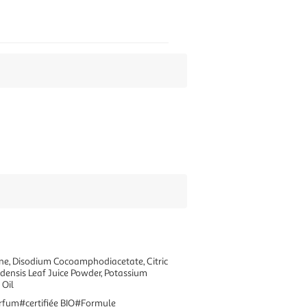
ine, Disodium Cocoamphodiacetate, Citric
densis Leaf Juice Powder, Potassium
 Oil
rfum#certifiée BIO#Formule