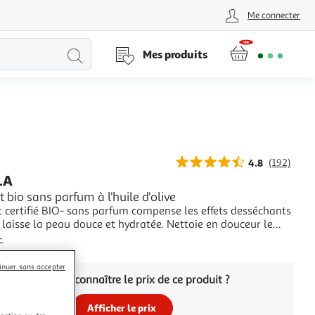
Me connecter
Lancer
Mes produits
la
recherche
4.8
(192)
LA
t bio sans parfum à l'huile d'olive
 certifié BIO- sans parfum compense les effets desséchants
se la peau douce et hydratée. Nettoie en douceur le
es cheveux de toute la famille
+
inuer sans accepter
Vous voulez connaître le prix de ce produit ?
Afficher le prix