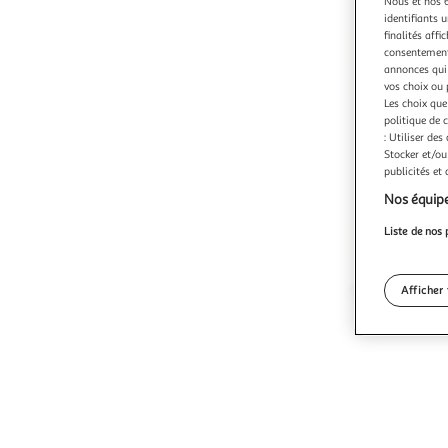
Nous et nos 6
identifiants u
finalités affi
consentement,
annonces qui 
vos choix ou 
Les choix que
politique de 
: Utiliser des
Stocker et/ou
publicités et
Nos équipe
Liste de nos 
Afficher 