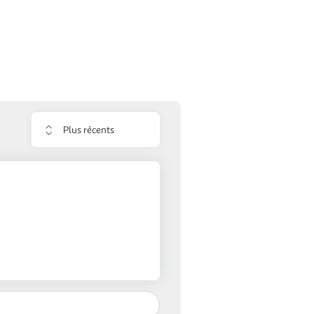
Trier
les
avis