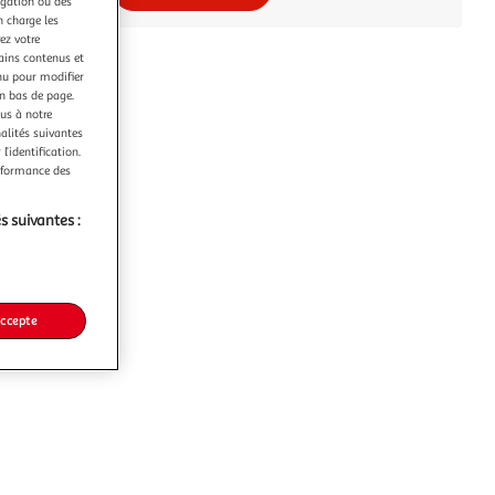
igation ou des
n charge les
ez votre
tains contenus et
nu pour modifier
en bas de page.
ous à notre
nalités suivantes
l’identification.
erformance des
s suivantes :
accepte