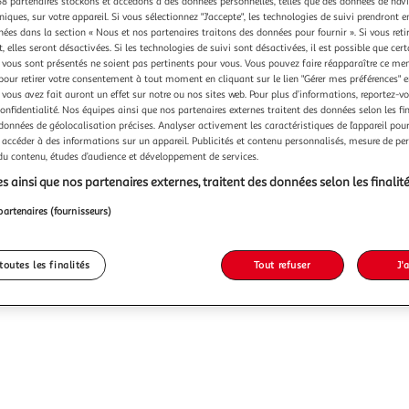
8 partenaires stockons et accédons à des données personnelles, telles que des données de nav
niques, sur votre appareil. Si vous sélectionnez "J'accepte", les technologies de suivi prendront e
chées dans la section « Nous et nos partenaires traitons des données pour fournir ». Si vous retir
 elles seront désactivées. Si les technologies de suivi sont désactivées, il est possible que cer
vous sont présentés ne soient pas pertinents pour vous. Vous pouvez faire réapparaître ce me
pour retirer votre consentement à tout moment en cliquant sur le lien "Gérer mes préférences" 
 vous avez fait auront un effet sur notre ou nos sites web. Pour plus d’informations, reportez-v
confidentialité. Nos équipes ainsi que nos partenaires externes traitent des données selon les fi
 données de géolocalisation précises. Analyser activement les caractéristiques de l’appareil pour 
 accéder à des informations sur un appareil. Publicités et contenu personnalisés, mesure de p
 du contenu, études d’audience et développement de services.
s ainsi que nos partenaires externes, traitent des données selon les finalité
partenaires (fournisseurs)
toutes les finalités
Tout refuser
J'