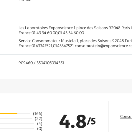
Les Laboratoires Expanscience 1 place des Saisons 92048 Paris
France 01 43 34 60 00,01 43 34 60 00
Service Consommateur Mustela 1, place des Saisons 92048 Pari
France 0143347521,0143347521 consomustela@expanscience.
909460 / 3504105034351
4.8
(166)
Consul
/5
(22)
(4)
(0)