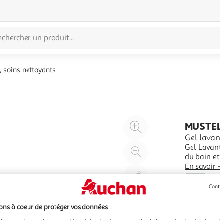
 soins nettoyants
Agrandir
MUSTE
l'illustration
Gel lavan
Gel Lavant
à
Réduire
du bain et lais
200%
l'illustration
corps et l
En savoir 
à
Partager
400ml
100
le
Cont
%
produit
ns à coeur de protéger vos données !