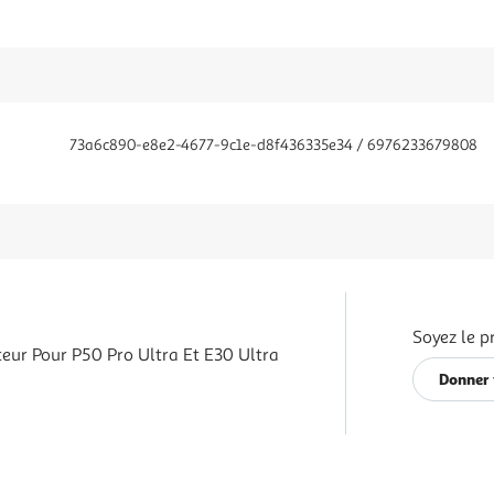
73a6c890-e8e2-4677-9c1e-d8f436335e34 / 6976233679808
Soyez le p
teur Pour P50 Pro Ultra Et E30 Ultra
Donner 