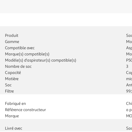
Produit
Sac
Gamme
Mo
Compatible avec
Asp
Marque(s) compatible(s)
Mo
Modèle(s) d'aspirateur(s) compatible(s)
P50
Nombre de sac
3
Capacité
Cap
Matière
mic
Sac
Ant
Filtre
99,
Fabriqué en
Ch
Référence constructeur
a p
Marque
MO
Livré avec
Sac