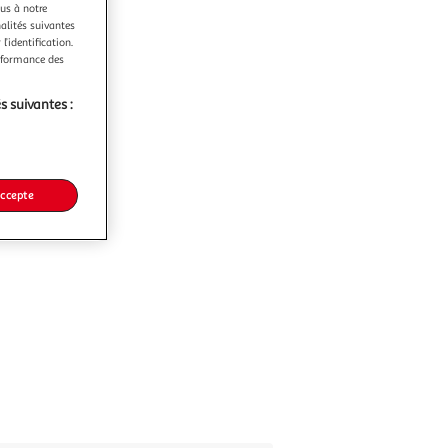
ous à notre
nalités suivantes
l’identification.
erformance des
s suivantes :
accepte