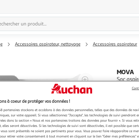
ge
Accessoires aspirateur, nettoyage
Accessoires aspirateur
MOVA
Agrandir
Sac aspir
Caractéristiques génér
l'illustration
Cont
Compatible avec As
à
Réduire
Modèle(s) 
En savoir 
200%
l'illustration
ns à coeur de protéger vos données !
Nombre de sac 3 Capacité Capacité XS (
haute filt
à
Partager
8 partenaires stockons et accédons à des données personnelles, telles que des données de nav
niques, sur votre appareil. Si vous sélectionnez "J'accepte", les technologies de suivi prendront e
100
le
chées dans la section « Nous et nos partenaires traitons des données pour fournir ». Si vous retir
%
produit
 elles seront désactivées. Si les technologies de suivi sont désactivées, il est possible que cer
vous sont présentés ne soient pas pertinents pour vous. Vous pouvez faire réapparaître ce me
pour retirer votre consentement à tout moment en cliquant sur le lien "Gérer mes préférences" 