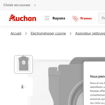
Aller
Choisir vos courses
directement
au
contenu
Aller
Rayons
Promos
directement
à
la
recherche
Aller
Accueil
Electroménager, cuisine
Aspirateur, nettoya
directement
à
la
navigation
Aller
directement
à
la
rubrique
besoin
d'aide
Nous preno
Nous et nos 6
identifiants u
finalités affi
consentement,
annonces qui 
vos choix ou 