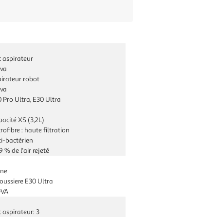
 aspirateur
va
irateur robot
va
 Pro Ultra, E30 Ultra
acité XS (3,2L)
rofibre : haute filtration
i-bactérien
9 % de l'air rejeté
ine
oussiere E30 Ultra
VA
 aspirateur: 3