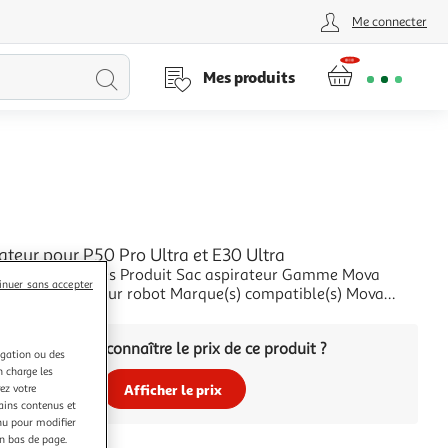
Me connecter
Lancer
Mes produits
la
recherche
ateur pour P50 Pro Ultra et E30 Ultra
ales Produit Sac aspirateur Gamme Mova
inuer sans accepter
pirateur robot Marque(s) compatible(s) Mova
d'aspirateur(s) compatible(s) P50 Pro Ultra, E30 Ultra
+
3,2L) Matière microfibre :
Vous voulez connaître le prix de ce produit ?
ration
igation ou des
n charge les
Afficher le prix
ez votre
tains contenus et
nu pour modifier
en bas de page.