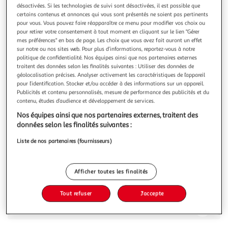
Illustration
Illustration
désactivées. Si les technologies de suivi sont désactivées, il est possible que
précédente
suivante
certains contenus et annonces qui vous sont présentés ne soient pas pertinents
pour vous. Vous pouvez faire réapparaître ce menu pour modifier vos choix ou
pour retirer votre consentement à tout moment en cliquant sur le lien "Gérer
mes préférences" en bas de page. Les choix que vous avez fait auront un effet
MONDAY PREMIUM
sur notre ou nos sites web. Pour plus d’informations, reportez-vous à notre
politique de confidentialité. Nos équipes ainsi que nos partenaires externes
Jean Droit Femme Monday Premium Droit Denim
traitent des données selon les finalités suivantes : Utiliser des données de
Optez pour le jean de la marque MONDAY PREMIUM-
géolocalisation précises. Analyser activement les caractéristiques de l’appareil
Coloris : Bleu- Taille haute- Coupe droite- 5 poches- Tissu
pour l’identification. Stocker et/ou accéder à des informations sur un appareil.
fluide- Composition : 70% Coton, 28% Polyester, 2%
En savoir +
Publicités et contenu personnalisés, mesure de performance des publicités et du
Élasthanne
contenu, études d’audience et développement de services.
Vous voulez connaître le prix de ce produit ?
Nos équipes ainsi que nos partenaires externes, traitent des
données selon les finalités suivantes :
Afficher le prix
Liste de nos partenaires (fournisseurs)
Afficher toutes les finalités
Description
Tout refuser
J'accepte
Caractéristiques