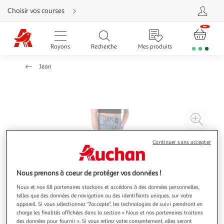
Aller
Choisir vos courses
directement
au
contenu
Aller
directement
Rayons
Recherche
Mes produits
à
la
recherche
Jean
Aller
directement
à
la
navigation
Aller
directement
à
Agr
la
rubrique
l'il
besoin
d'aide
à
Réd
Continuer sans accepter
20
l'il
à
Par
Nous prenons à coeur de protéger vos données !
100
le
Nous et nos 68 partenaires stockons et accédons à des données personnelles,
%
pro
telles que des données de navigation ou des identifiants uniques, sur votre
appareil. Si vous sélectionnez "J'accepte", les technologies de suivi prendront en
charge les finalités affichées dans la section « Nous et nos partenaires traitons
des données pour fournir ». Si vous retirez votre consentement, elles seront