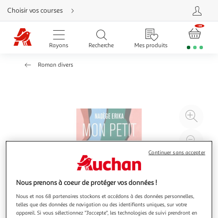
Aller
Choisir vos courses
directement
au
contenu
Aller
directement
Rayons
Recherche
Mes produits
à
la
recherche
Roman divers
Aller
directement
à
la
navigation
Aller
directement
à
Agr
la
rubrique
l'il
besoin
d'aide
à
Réd
20
l'il
Continuer sans accepter
à
Par
100
le
Nous prenons à coeur de protéger vos données !
%
pro
Nous et nos 68 partenaires stockons et accédons à des données personnelles,
telles que des données de navigation ou des identifiants uniques, sur votre
appareil. Si vous sélectionnez "J'accepte", les technologies de suivi prendront en