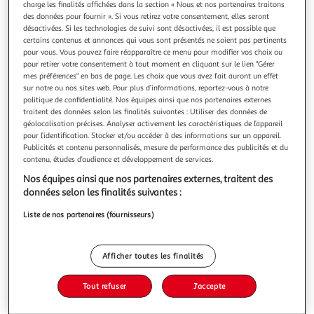
charge les finalités affichées dans la section « Nous et nos partenaires traitons
des données pour fournir ». Si vous retirez votre consentement, elles seront
désactivées. Si les technologies de suivi sont désactivées, il est possible que
certains contenus et annonces qui vous sont présentés ne soient pas pertinents
pour vous. Vous pouvez faire réapparaître ce menu pour modifier vos choix ou
pour retirer votre consentement à tout moment en cliquant sur le lien "Gérer
MON PETIT, Erika Nadège
mes préférences" en bas de page. Les choix que vous avez fait auront un effet
Un premier roman bouleversant sur le deuil et la colère
sur notre ou nos sites web. Pour plus d’informations, reportez-vous à notre
d'une jeune mère Belleville dans les années 1990 : chez
politique de confidentialité. Nos équipes ainsi que nos partenaires externes
Grand-Maman dans une cité HLM, Naëlle porte des robes à
En savoir +
traitent des données selon les finalités suivantes : Utiliser des données de
col claudine, apprend qu'il faut dire les intempéries et non
géolocalisation précises. Analyser activement les caractéristiques de l’appareil
Vous voulez connaître le prix de ce produit ?
un temps de merde , passe devant des restaurants
pour l’identification. Stocker et/ou accéder à des informations sur un appareil.
Publicités et contenu personnalisés, mesure de performance des publicités et du
asiatiques qui exp
contenu, études d’audience et développement de services.
Afficher le prix
Nos équipes ainsi que nos partenaires externes, traitent des
données selon les finalités suivantes :
Liste de nos partenaires (fournisseurs)
Description
Afficher toutes les finalités
Caractéristiques
Tout refuser
J'accepte