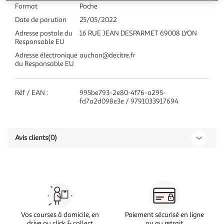
Format
Poche
Date de parution
25/05/2022
Adresse postale du
16 RUE JEAN DESPARMET 69008 LYON
Responsable EU
Adresse électronique
auchan@decitre.fr
du Responsable EU
Réf / EAN :
995be793-2e80-4f76-a295-
fd7a2d098e3e / 9791033917694
Avis clients
(0)
Vos courses à domicile, en
Paiement sécurisé en ligne
drive ou click & collect
ou au retrait