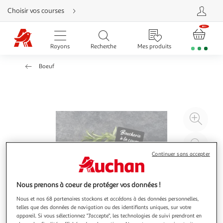
Aller
Choisir vos courses
directement
au
contenu
Aller
directement
Rayons
Recherche
Mes produits
à
la
recherche
Boeuf
Aller
directement
à
la
navigation
Aller
directement
à
Agr
la
rubrique
l'il
besoin
d'aide
à
Réd
20
l'il
Continuer sans accepter
à
Par
100
le
Nous prenons à coeur de protéger vos données !
%
pro
Nous et nos 68 partenaires stockons et accédons à des données personnelles,
telles que des données de navigation ou des identifiants uniques, sur votre
appareil. Si vous sélectionnez "J'accepte", les technologies de suivi prendront en