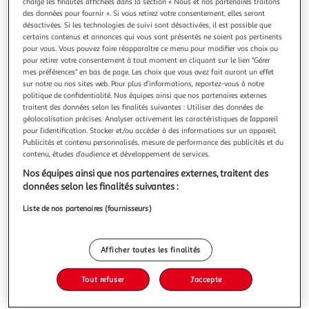
charge les finalités affichées dans la section « Nous et nos partenaires traitons
des données pour fournir ». Si vous retirez votre consentement, elles seront
désactivées. Si les technologies de suivi sont désactivées, il est possible que
certains contenus et annonces qui vous sont présentés ne soient pas pertinents
pour vous. Vous pouvez faire réapparaître ce menu pour modifier vos choix ou
pour retirer votre consentement à tout moment en cliquant sur le lien "Gérer
2.4
(5)
mes préférences" en bas de page. Les choix que vous avez fait auront un effet
MON BOUCHER
sur notre ou nos sites web. Pour plus d’informations, reportez-vous à notre
politique de confidentialité. Nos équipes ainsi que nos partenaires externes
Pavé de bœuf *** façon tournedos à griller
traitent des données selon les finalités suivantes : Utiliser des données de
C'est notre expert boucher en magasin qui prépare vos
géolocalisation précises. Analyser activement les caractéristiques de l’appareil
pièces de viande, le jour de votre livraison. Il l'achemine
pour l’identification. Stocker et/ou accéder à des informations sur un appareil.
ensuite dans votre drive dans le respect de la chaîne du
En savoir +
Publicités et contenu personnalisés, mesure de performance des publicités et du
contenu, études d’audience et développement de services.
froid. Vous n'avez plus qu'à le récupérer avec le reste de
200g
1 pièce
votre commande et vous régaler. La disponibilité des
Nos équipes ainsi que nos partenaires externes, traitent des
produits de notre
Vous voulez connaître le prix de ce produit ?
données selon les finalités suivantes :
Liste de nos partenaires (fournisseurs)
Afficher le prix
Afficher toutes les finalités
Tout refuser
J'accepte
Frais
Viande De France