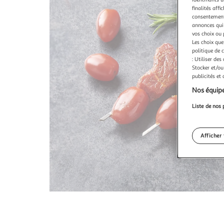
finalités affi
consentement,
annonces qui 
vos choix ou 
Les choix que
politique de 
: Utiliser des
Stocker et/ou
publicités et
Nos équipe
Liste de nos 
Afficher 