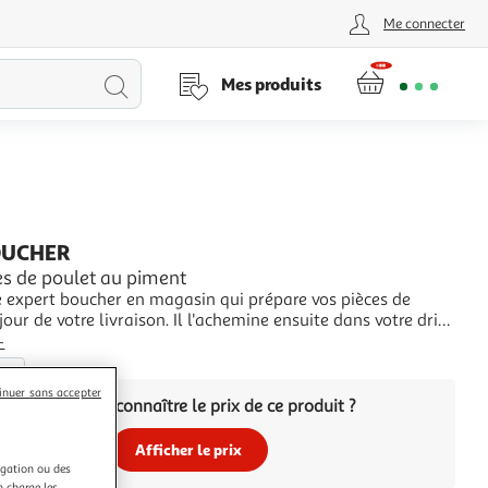
Me connecter
Lancer
Mes produits
la
recherche
OUCHER
es de poulet au piment
e expert boucher en magasin qui prépare vos pièces de
 jour de votre livraison. Il l'achemine ensuite dans votre drive
spect de la chaîne du froid. Vous n'avez plus qu'à le
+
avec le reste de votre commande et vous régaler. La
èces
ité des produits de notre
inuer sans accepter
Vous voulez connaître le prix de ce produit ?
Afficher le prix
igation ou des
n charge les