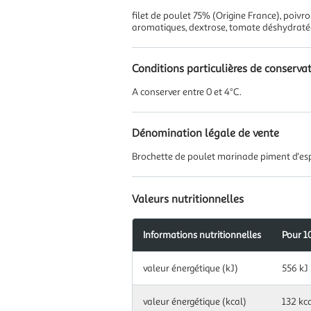
filet de poulet 75% (Origine France), poivr
aromatiques, dextrose, tomate déshydratée
Conditions particulières de conserva
A conserver entre 0 et 4°C.
Dénomination légale de vente
Brochette de poulet marinade piment d'esp
Valeurs nutritionnelles
Informations nutritionnelles
Pour 1
Information
valeur énergétique (kJ)
556 kJ
nutritionnelles
pour
100
valeur énergétique (kcal)
132 kc
g|ml