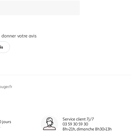
 donner votre avis
is
uger.fr
Service client 7j/7
0 jours
03 59 30 59 30
s
8h>21h, dimanche 8h30>13h