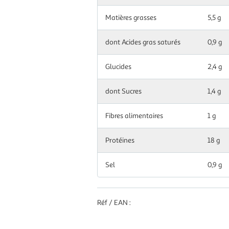
Matières grasses
5,5 g
dont Acides gras saturés
0,9 g
Glucides
2,4 g
dont Sucres
1,4 g
Fibres alimentaires
1 g
Protéines
18 g
Sel
0,9 g
Réf / EAN :