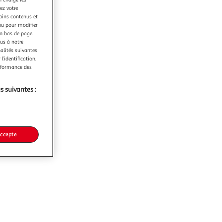
ez votre
tains contenus et
nu pour modifier
en bas de page.
ous à notre
nalités suivantes
l’identification.
erformance des
s suivantes :
accepte