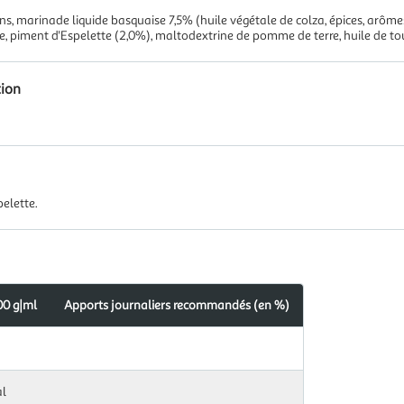
ons, marinade liquide basquaise 7,5% (huile végétale de colza, épices, arôme
, piment d'Espelette (2,0%), maltodextrine de pomme de terre, huile de to
tion
elette.
00 g|ml
Apports journaliers recommandés (en %)
al