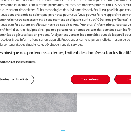
chées dans la section « Nous et nos partenaires traitons des données pour fournir ». Si vous retir
 elles seront désactivées. Si les technologies de suivi sont désactivées, il est possible que cer
vous sont présentés ne soient pas pertinents pour vous. Vous pouvez faire réapparaître ce me
pour retirer votre consentement à tout moment en cliquant sur le lien "Gérer mes préférences" 
 vous avez fait auront un effet sur notre ou nos sites web. Pour plus d’informations, reportez-v
confidentialité. Nos équipes ainsi que nos partenaires externes traitent des données selon les fi
 données de géolocalisation précises. Analyser activement les caractéristiques de l’appareil pour 
 accéder à des informations sur un appareil. Publicités et contenu personnalisés, mesure de p
 du contenu, études d’audience et développement de services.
s ainsi que nos partenaires externes, traitent des données selon les finalité
partenaires (fournisseurs)
toutes les finalités
Tout refuser
J'