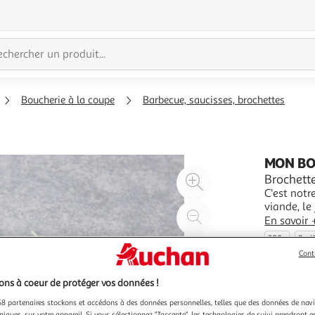
Boucherie à la coupe
Barbecue, saucisses, brochettes
MON B
Agrandir
Brochett
C'est notr
l'illustration
viande, le
à
Réduire
dans le re
En savoir 
200%
l'illustration
récupérer 
300g
2 pi
disponibil
à
Partager
Cont
100
le
%
produit
ns à coeur de protéger vos données !
8 partenaires stockons et accédons à des données personnelles, telles que des données de nav
niques, sur votre appareil. Si vous sélectionnez "J'accepte", les technologies de suivi prendront e