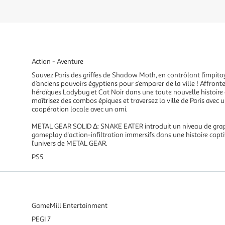
Action - Aventure
Sauvez Paris des griffes de Shadow Moth, en contrôlant l’impit
d’anciens pouvoirs égyptiens pour s’emparer de la ville ! Affront
héroïques Ladybug et Cat Noir dans une toute nouvelle histoire o
maîtrisez des combos épiques et traversez la ville de Paris avec 
coopération locale avec un ami.
METAL GEAR SOLID Δ: SNAKE EATER introduit un niveau de graphi
gameplay d'action-infiltration immersifs dans une histoire capti
l’univers de METAL GEAR.
PS5
GameMill Entertainment
PEGI 7