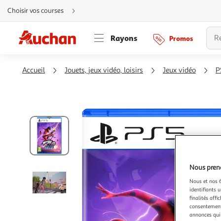
Aller
Choisir vos courses
directement
au
contenu
Aller
Rayons
Promos
directement
à
la
recherche
Aller
Accueil
Jouets, jeux vidéo, loisirs
Jeux vidéo
P
directement
à
la
navigation
Aller
directement
à
la
rubrique
besoin
d'aide
Nous preno
Nous et nos 6
identifiants u
finalités affi
consentement,
annonces qui 