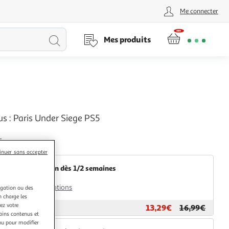
Me connecter
Lancer
Mes produits
la
recherche
s : Paris Under Siege PS5
+
Multishop
inuer sans accepter
Livraison dès 1/2 semaines
4,99€
Plus d'options
igation ou des
n charge les
ez votre
13,29€
16,99€
ar
Multishop
tains contenus et
nu pour modifier