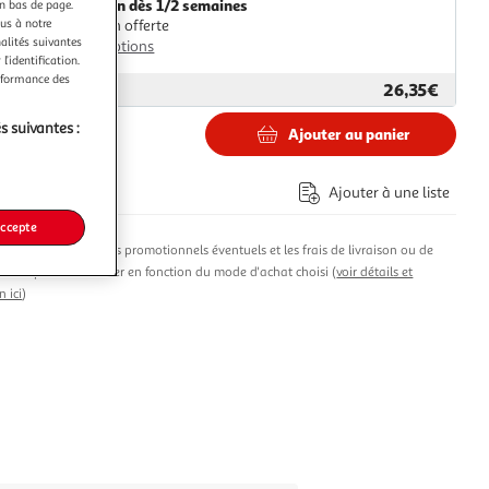
Livraison dès 1/2 semaines
en bas de page.
ous à notre
Livraison offerte
nalités suivantes
Plus d'options
l’identification.
erformance des
26,35€
ar
ASD
s suivantes :
Ajouter au panier
€
Ajouter à une liste
accepte
produit, les avantages promotionnels éventuels et les frais de livraison ou de
t susceptibles de varier en fonction du mode d'achat choisi (
voir détails et
n ici
)