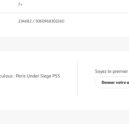
7+
234682 / 5060968302160
Soyez le premier
culous : Paris Under Siege PS5
Donner votre a