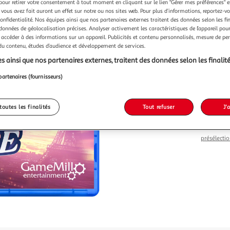
pour retirer votre consentement à tout moment en cliquant sur le lien "Gérer mes préférences" 
 vous avez fait auront un effet sur notre ou nos sites web. Pour plus d’informations, reportez-v
confidentialité. Nos équipes ainsi que nos partenaires externes traitent des données selon les fi
 données de géolocalisation précises. Analyser activement les caractéristiques de l’appareil pour 
 accéder à des informations sur un appareil. Publicités et contenu personnalisés, mesure de p
Vendu p
 du contenu, études d’audience et développement de services.
-22 %
s ainsi que nos partenaires externes, traitent des données selon les finalité
16,99€
partenaires (fournisseurs)
13,29
13,29€ / pce
toutes les finalités
Tout refuser
J'
Le prix du 
retrait son
présélectio