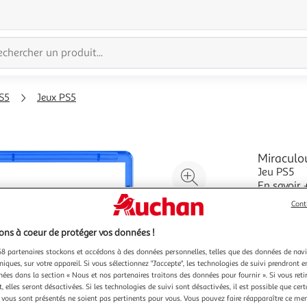
S5
Jeux PS5
Miraculou
Jeu PS5
Agrandir
En savoir 
l'illustration
Vendu par
Cont
à
Réduire
200%
l'illustration
ns à coeur de protéger vos données !
à
Partager
8 partenaires stockons et accédons à des données personnelles, telles que des données de nav
100
le
niques, sur votre appareil. Si vous sélectionnez "J'accepte", les technologies de suivi prendront e
%
produit
chées dans la section « Nous et nos partenaires traitons des données pour fournir ». Si vous retir
Vendu p
 elles seront désactivées. Si les technologies de suivi sont désactivées, il est possible que cer
vous sont présentés ne soient pas pertinents pour vous. Vous pouvez faire réapparaître ce me