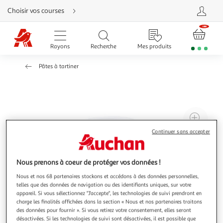
Aller
Choisir vos courses
directement
au
contenu
Aller
directement
Rayons
Recherche
Mes produits
à
la
recherche
Pâtes à tartiner
Aller
directement
à
la
navigation
Aller
directement
à
Agr
la
rubrique
l'il
besoin
Continuer sans accepter
d'aide
à
Réd
20
l'il
Nous prenons à coeur de protéger vos données !
à
Par
Nous et nos 68 partenaires stockons et accédons à des données personnelles,
100
le
telles que des données de navigation ou des identifiants uniques, sur votre
%
pro
appareil. Si vous sélectionnez "J'accepte", les technologies de suivi prendront en
charge les finalités affichées dans la section « Nous et nos partenaires traitons
des données pour fournir ». Si vous retirez votre consentement, elles seront
désactivées. Si les technologies de suivi sont désactivées, il est possible que