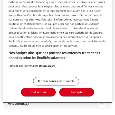
certains contenus et annonces qui vous sont présentés ne soient pas pertinents
pour vous. Vous pouvez faire réapparaître ce menu pour modifier vos choix ou
pour retirer votre consentement à tout moment en cliquant sur le lien "Gérer
mes préférences" en bas de page. Les choix que vous avez fait auront un effet
sur notre ou nos sites web. Pour plus d’informations, reportez-vous à notre
politique de confidentialité. Nos équipes ainsi que nos partenaires externes
5.0
(1)
traitent des données selon les finalités suivantes : Utiliser des données de
MIGUELGORRY
géolocalisation précises. Analyser activement les caractéristiques de l’appareil
pour l’identification. Stocker et/ou accéder à des informations sur un appareil.
Basquella pâte à tartiner au chocolat et à la noisette
Publicités et contenu personnalisés, mesure de performance des publicités et du
650g
contenu, études d’audience et développement de services.
Nos équipes ainsi que nos partenaires externes, traitent des
Vous voulez connaître le prix de ce produit ?
données selon les finalités suivantes :
Afficher le prix
Liste de nos partenaires (fournisseurs)
Afficher toutes les finalités
Caractéristiques
Tout refuser
J'accepte
Avis clients
(1)