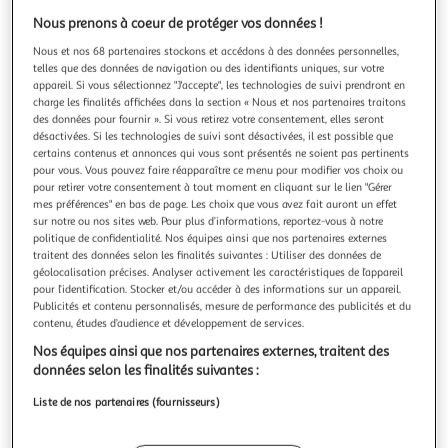
Nous prenons à coeur de protéger vos données !
Nous et nos 68 partenaires stockons et accédons à des données personnelles,
telles que des données de navigation ou des identifiants uniques, sur votre
appareil. Si vous sélectionnez "J'accepte", les technologies de suivi prendront en
MICROIDS
charge les finalités affichées dans la section « Nous et nos partenaires traitons
Goldorak Le Festin des loups Edition Deluxe Xbox
des données pour fournir ». Si vous retirez votre consentement, elles seront
désactivées. Si les technologies de suivi sont désactivées, il est possible que
Séries X
certains contenus et annonces qui vous sont présentés ne soient pas pertinents
Goldorak Le Festin des loups Edition Deluxe Xbox Séries X
pour vous. Vous pouvez faire réapparaître ce menu pour modifier vos choix ou
En savoir +
pour retirer votre consentement à tout moment en cliquant sur le lien "Gérer
Vendu par
Multishop
mes préférences" en bas de page. Les choix que vous avez fait auront un effet
sur notre ou nos sites web. Pour plus d’informations, reportez-vous à notre
politique de confidentialité. Nos équipes ainsi que nos partenaires externes
Livraison dès 6/7 jours
traitent des données selon les finalités suivantes : Utiliser des données de
4,99€
géolocalisation précises. Analyser activement les caractéristiques de l’appareil
Plus d'options
pour l’identification. Stocker et/ou accéder à des informations sur un appareil.
Publicités et contenu personnalisés, mesure de performance des publicités et du
74,30€
Vendu par
Multishop
contenu, études d’audience et développement de services.
Nos équipes ainsi que nos partenaires externes, traitent des
Livraison dès 5/6 jours
données selon les finalités suivantes :
Livraison offerte
Liste de nos partenaires (fournisseurs)
Plus d'options
78,82€
Vendu par
M25