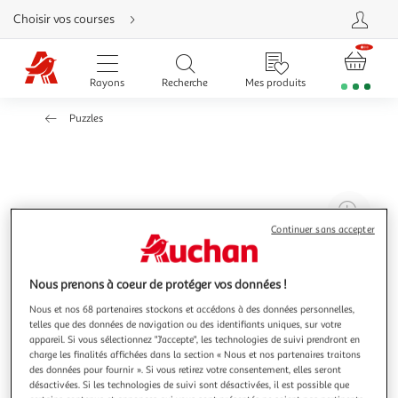
Aller
Choisir vos courses
directement
au
contenu
Aller
directement
Rayons
Recherche
Mes produits
à
la
recherche
Puzzles
Aller
directement
à
la
navigation
Aller
directement
à
Agr
la
rubrique
l'il
Continuer sans accepter
besoin
d'aide
à
Réd
20
l'il
Nous prenons à coeur de protéger vos données !
à
Par
Nous et nos 68 partenaires stockons et accédons à des données personnelles,
100
le
telles que des données de navigation ou des identifiants uniques, sur votre
%
pro
appareil. Si vous sélectionnez "J'accepte", les technologies de suivi prendront en
charge les finalités affichées dans la section « Nous et nos partenaires traitons
des données pour fournir ». Si vous retirez votre consentement, elles seront
désactivées. Si les technologies de suivi sont désactivées, il est possible que