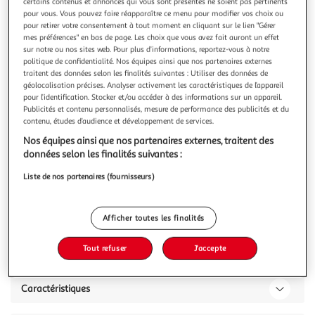
certains contenus et annonces qui vous sont présentés ne soient pas pertinents
pour vous. Vous pouvez faire réapparaître ce menu pour modifier vos choix ou
pour retirer votre consentement à tout moment en cliquant sur le lien "Gérer
mes préférences" en bas de page. Les choix que vous avez fait auront un effet
sur notre ou nos sites web. Pour plus d’informations, reportez-vous à notre
politique de confidentialité. Nos équipes ainsi que nos partenaires externes
MGM
traitent des données selon les finalités suivantes : Utiliser des données de
Puzzle 3D requin blanc 72pcs national geographic
géolocalisation précises. Analyser activement les caractéristiques de l’appareil
pour l’identification. Stocker et/ou accéder à des informations sur un appareil.
Le puzzle 3D Requin Blanc de National Geographic offre à
Publicités et contenu personnalisés, mesure de performance des publicités et du
votre enfant une aventure éducative captivante et vous
contenu, études d’audience et développement de services.
permettant d'explorer le monde mystérieux des prédateurs
En savoir +
marins. Parfaitement conçu pour les jeunes esprits curieux
Nos équipes ainsi que nos partenaires externes, traitent des
Vous voulez connaître le prix de ce produit ?
et créatifs, ce modèle de 72 pièces propose une difficulté de
données selon les finalités suivantes :
4/10 et m
Liste de nos partenaires (fournisseurs)
Afficher le prix
Afficher toutes les finalités
Tout refuser
J'accepte
Description
Caractéristiques