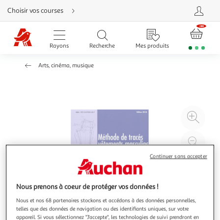
Aller
Choisir vos courses
directement
au
contenu
Aller
directement
Rayons
Recherche
Mes produits
à
la
recherche
Arts, cinéma, musique
Aller
directement
à
la
navigation
Aller
directement
à
Agr
la
rubrique
l'il
besoin
d'aide
à
Réd
20
l'il
Continuer sans accepter
à
Par
100
le
Nous prenons à coeur de protéger vos données !
%
pro
Nous et nos 68 partenaires stockons et accédons à des données personnelles,
telles que des données de navigation ou des identifiants uniques, sur votre
appareil. Si vous sélectionnez "J'accepte", les technologies de suivi prendront en