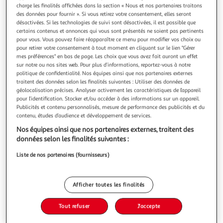
charge les finalités affichées dans la section « Nous et nos partenaires traitons
des données pour fournir ». Si vous retirez votre consentement, elles seront
désactivées. Si les technologies de suivi sont désactivées, il est possible que
certains contenus et annonces qui vous sont présentés ne soient pas pertinents
pour vous. Vous pouvez faire réapparaître ce menu pour modifier vos choix ou
METHODE DE TRACES VETEMENTS MASCULINS
pour retirer votre consentement à tout moment en cliquant sur le lien "Gérer
mes préférences" en bas de page. Les choix que vous avez fait auront un effet
CLASSIQUES. TOME 2, PANTALONS, GILETS,
sur notre ou nos sites web. Pour plus d’informations, reportez-vous à notre
MANTEAUX, CHEMISES, EDITION 2018, AICP
politique de confidentialité. Nos équipes ainsi que nos partenaires externes
Auteur : AICP Editeur : AICPDate de parution :
traitent des données selon les finalités suivantes : Utiliser des données de
02/04/2018Nombre de pages : 127Dimensions : 29.7 x 21.0
géolocalisation précises. Analyser activement les caractéristiques de l’appareil
x 0.7
pour l’identification. Stocker et/ou accéder à des informations sur un appareil.
En savoir +
Publicités et contenu personnalisés, mesure de performance des publicités et du
contenu, études d’audience et développement de services.
Vous voulez connaître le prix de ce produit ?
Nos équipes ainsi que nos partenaires externes, traitent des
Afficher le prix
données selon les finalités suivantes :
Liste de nos partenaires (fournisseurs)
Afficher toutes les finalités
Description
Tout refuser
J'accepte
Caractéristiques