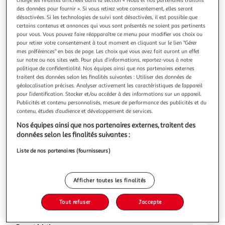
des données pour fournir ». Si vous retirez votre consentement, elles seront
désactivées. Si les technologies de suivi sont désactivées, il est possible que
certains contenus et annonces qui vous sont présentés ne soient pas pertinents
pour vous. Vous pouvez faire réapparaître ce menu pour modifier vos choix ou
pour retirer votre consentement à tout moment en cliquant sur le lien "Gérer
MEMO-FICHES DEEJE, DIPLOME D'ETAT
mes préférences" en bas de page. Les choix que vous avez fait auront un effet
D'EDUCATEUR DE JEUNES ENFANTS. L'ESSENTIEL
sur notre ou nos sites web. Pour plus d’informations, reportez-vous à notre
politique de confidentialité. Nos équipes ainsi que nos partenaires externes
POUR REVISER, DOMAINES DE FORMATION 1 A 4, 3E
traitent des données selon les finalités suivantes : Utiliser des données de
EDITION, Rose Céline
géolocalisation précises. Analyser activement les caractéristiques de l’appareil
L'éducateur de jeunes enfants (EJE) a pour rôle essentiel de
pour l’identification. Stocker et/ou accéder à des informations sur un appareil.
favoriser le développement et l'épa nouissement des
Publicités et contenu personnalisés, mesure de performance des publicités et du
enfants de moins de 7 ans. Il exerce dans les
En savoir +
contenu, études d’audience et développement de services.
établissements d'accueil du jeune enfant mais également
Nos équipes ainsi que nos partenaires externes, traitent des
Vous voulez connaître le prix de ce produit ?
dans les établissements qui relèvent du médico-social et de
données selon les finalités suivantes :
la protection de l'enfanc
Afficher le prix
Liste de nos partenaires (fournisseurs)
Afficher toutes les finalités
Description
Tout refuser
J'accepte