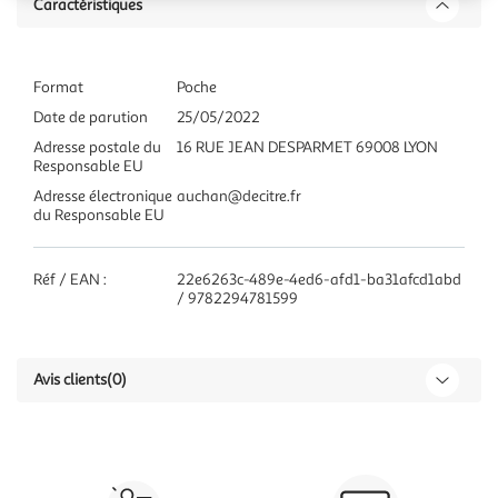
Caractéristiques
Format
Poche
Date de parution
25/05/2022
Adresse postale du
16 RUE JEAN DESPARMET 69008 LYON
Responsable EU
Adresse électronique
auchan@decitre.fr
du Responsable EU
Réf / EAN :
22e6263c-489e-4ed6-afd1-ba31afcd1abd
/ 9782294781599
Avis clients
(0)