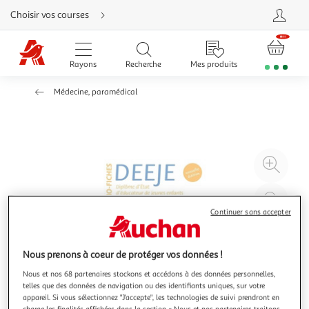
Aller
Choisir vos courses
directement
au
contenu
Aller
directement
Rayons
Recherche
Mes produits
à
la
recherche
Médecine, paramédical
Aller
directement
à
la
navigation
Aller
directement
à
Agr
la
rubrique
l'il
besoin
d'aide
à
Réd
20
l'il
Continuer sans accepter
à
Par
100
le
Nous prenons à coeur de protéger vos données !
%
pro
Nous et nos 68 partenaires stockons et accédons à des données personnelles,
telles que des données de navigation ou des identifiants uniques, sur votre
appareil. Si vous sélectionnez "J'accepte", les technologies de suivi prendront en
charge les finalités affichées dans la section « Nous et nos partenaires traitons