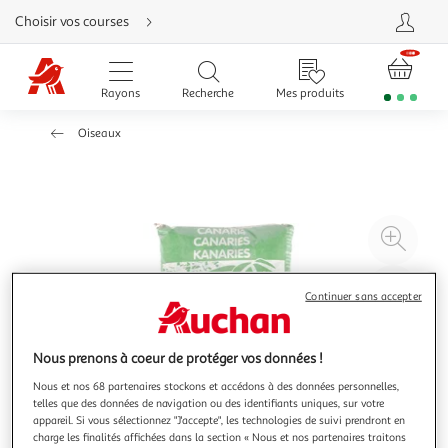
Aller
Choisir vos courses
directement
au
contenu
Aller
directement
Rayons
Recherche
Mes produits
à
la
recherche
Oiseaux
Aller
directement
à
la
navigation
Aller
directement
à
Agr
la
rubrique
l'il
besoin
d'aide
à
Réd
Continuer sans accepter
20
l'il
à
Par
100
le
Nous prenons à coeur de protéger vos données !
%
pro
Nous et nos 68 partenaires stockons et accédons à des données personnelles,
telles que des données de navigation ou des identifiants uniques, sur votre
appareil. Si vous sélectionnez "J'accepte", les technologies de suivi prendront en
charge les finalités affichées dans la section « Nous et nos partenaires traitons