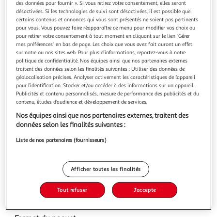
des données pour fournir ». Si vous retirez votre consentement, elles seront
désactivées. Si les technologies de suivi sont désactivées, il est possible que
certains contenus et annonces qui vous sont présentés ne soient pas pertinents
pour vous. Vous pouvez faire réapparaître ce menu pour modifier vos choix ou
pour retirer votre consentement à tout moment en cliquant sur le lien "Gérer
mes préférences" en bas de page. Les choix que vous avez fait auront un effet
Mélange de graines pour canaris
sur notre ou nos sites web. Pour plus d’informations, reportez-vous à notre
1kg
politique de confidentialité. Nos équipes ainsi que nos partenaires externes
traitent des données selon les finalités suivantes : Utiliser des données de
Vous voulez connaître le prix de ce produit ?
géolocalisation précises. Analyser activement les caractéristiques de l’appareil
pour l’identification. Stocker et/ou accéder à des informations sur un appareil.
Publicités et contenu personnalisés, mesure de performance des publicités et du
Afficher le prix
contenu, études d’audience et développement de services.
Nos équipes ainsi que nos partenaires externes, traitent des
données selon les finalités suivantes :
Liste de nos partenaires (fournisseurs)
Caractéristiques
Afficher toutes les finalités
Contenu net
1 kg
Tout refuser
J'accepte