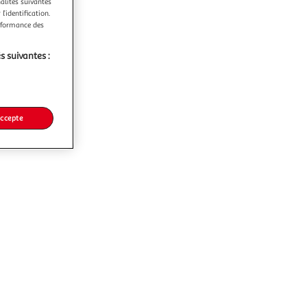
nalités suivantes
l’identification.
erformance des
s suivantes :
accepte