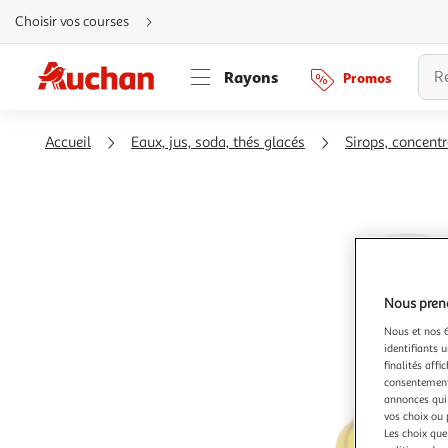
Aller
Choisir vos courses
directement
au
contenu
Aller
Rayons
Promos
directement
à
la
recherche
Aller
Accueil
Eaux, jus, soda, thés glacés
Sirops, concent
directement
à
la
navigation
Aller
directement
à
la
rubrique
besoin
d'aide
Nous preno
Nous et nos 6
identifiants u
finalités affi
consentement,
annonces qui 
vos choix ou 
Les choix que