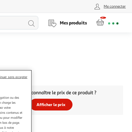
Me connecter
Lancer
Mes produits
la
recherche
citron
inuer sans accepter
Vous voulez connaître le prix de ce produit ?
igation ou des
n charge les
Afficher le prix
ez votre
tains contenus et
nu pour modifier
en bas de page.
ous à notre