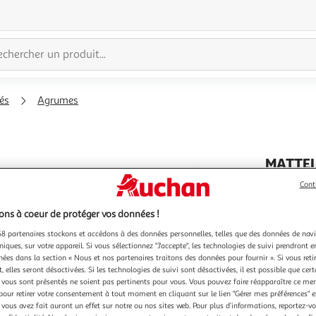
rés
Agrumes
MATTEI
Agrandir
Sirop de 
Cont
l'illustration
75cl
à
Réduire
ns à coeur de protéger vos données !
200%
l'illustration
8 partenaires stockons et accédons à des données personnelles, telles que des données de nav
niques, sur votre appareil. Si vous sélectionnez "J'accepte", les technologies de suivi prendront e
à
Partager
chées dans la section « Nous et nos partenaires traitons des données pour fournir ». Si vous retir
100
le
 elles seront désactivées. Si les technologies de suivi sont désactivées, il est possible que cer
%
produit
vous sont présentés ne soient pas pertinents pour vous. Vous pouvez faire réapparaître ce me
pour retirer votre consentement à tout moment en cliquant sur le lien "Gérer mes préférences" 
 vous avez fait auront un effet sur notre ou nos sites web. Pour plus d’informations, reportez-v