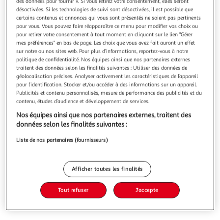
des données pour fournir ». Si vous retirez votre consentement, elles seront
désactivées. Si les technologies de suivi sont désactivées, il est possible que
certains contenus et annonces qui vous sont présentés ne soient pas pertinents
pour vous. Vous pouvez faire réapparaître ce menu pour modifier vos choix ou
pour retirer votre consentement à tout moment en cliquant sur le lien "Gérer
mes préférences" en bas de page. Les choix que vous avez fait auront un effet
MARTINIQUE. + RANDONNEES ET PLONGEES,
sur notre ou nos sites web. Pour plus d’informations, reportez-vous à notre
EDITION 2025-2026, Le Routard
politique de confidentialité. Nos équipes ainsi que nos partenaires externes
Nouvelle mise à jour du Routard, le guide de voyage n°1 en
traitent des données selon les finalités suivantes : Utiliser des données de
géolocalisation précises. Analyser activement les caractéristiques de l’appareil
France ! Des plages paradisiaques aux sentiers de
pour l’identification. Stocker et/ou accéder à des informations sur un appareil.
randonnées de la Caravelle, ou de la montagne Pelée aux
En savoir +
Publicités et contenu personnalisés, mesure de performance des publicités et du
fonds marins de la côte caraïbe peuplés de poissons
contenu, études d’audience et développement de services.
Vous voulez connaître le prix de ce produit ?
démesurément colorés. Des secrets de la fabrication du
rhum au coucher de soleil su
Nos équipes ainsi que nos partenaires externes, traitent des
données selon les finalités suivantes :
Afficher le prix
Liste de nos partenaires (fournisseurs)
Afficher toutes les finalités
Description
Tout refuser
J'accepte
Caractéristiques