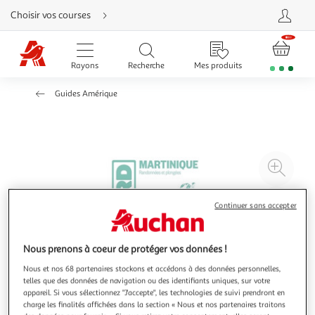
Aller
Choisir vos courses
directement
au
contenu
Aller
directement
Rayons
Recherche
Mes produits
à
la
recherche
Guides Amérique
Aller
directement
à
la
navigation
Aller
directement
à
Agr
la
rubrique
l'il
besoin
d'aide
à
Réd
Continuer sans accepter
20
l'il
à
Par
Nous prenons à coeur de protéger vos données !
100
le
%
pro
Nous et nos 68 partenaires stockons et accédons à des données personnelles,
telles que des données de navigation ou des identifiants uniques, sur votre
appareil. Si vous sélectionnez "J'accepte", les technologies de suivi prendront en
charge les finalités affichées dans la section « Nous et nos partenaires traitons