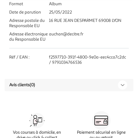
Format
Album
Date de parution
25/05/2022
Adresse postale du
16 RUE JEAN DESPARMET 69008 LYON
Responsable EU
Adresse électronique
auchan@decitre.fr
du Responsable EU
Réf / EAN :
f2597710-391f-4800-9e0a-eec4cca7c2dc
/ 9791034766536
Avis clients
(0)
Vos courses à domicile, en
Paiement sécurisé en ligne
drive ou click & collect
ou au retrait