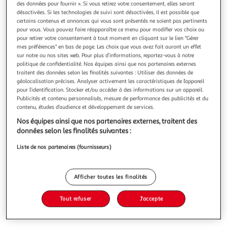
des données pour fournir ». Si vous retirez votre consentement, elles seront
désactivées. Si les technologies de suivi sont désactivées, il est possible que
certains contenus et annonces qui vous sont présentés ne soient pas pertinents
pour vous. Vous pouvez faire réapparaître ce menu pour modifier vos choix ou
pour retirer votre consentement à tout moment en cliquant sur le lien "Gérer
mes préférences" en bas de page. Les choix que vous avez fait auront un effet
MARSUPILAMI TOME 28 : BIBA, Colman
sur notre ou nos sites web. Pour plus d’informations, reportez-vous à notre
Pas évident de survivre dans la jungle palombienne quand
politique de confidentialité. Nos équipes ainsi que nos partenaires externes
on est toute seule pour se débrouiller au milieu des
traitent des données selon les finalités suivantes : Utiliser des données de
serpents sournois, des oiseaux mauvais coucheurs et des
En savoir +
géolocalisation précises. Analyser activement les caractéristiques de l’appareil
alligators voraces. Sans compter le pire prédateur de tous
pour l’identification. Stocker et/ou accéder à des informations sur un appareil.
Vous voulez connaître le prix de ce produit ?
(et le plus bête) : le braconnier. Biba, jolie petite
Publicités et contenu personnalisés, mesure de performance des publicités et du
marsupilamie, en sait
contenu, études d’audience et développement de services.
Afficher le prix
Nos équipes ainsi que nos partenaires externes, traitent des
données selon les finalités suivantes :
Liste de nos partenaires (fournisseurs)
Description
Afficher toutes les finalités
Caractéristiques
Tout refuser
J'accepte