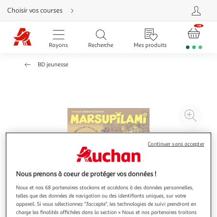
Aller
Choisir vos courses
directement
au
contenu
Aller
directement
Rayons
Recherche
Mes produits
à
la
recherche
BD jeunesse
Aller
directement
à
la
navigation
Aller
directement
à
Agr
la
rubrique
l'il
besoin
d'aide
à
Réd
Continuer sans accepter
20
l'il
à
Par
100
le
Nous prenons à coeur de protéger vos données !
%
pro
Nous et nos 68 partenaires stockons et accédons à des données personnelles,
telles que des données de navigation ou des identifiants uniques, sur votre
appareil. Si vous sélectionnez "J'accepte", les technologies de suivi prendront en
charge les finalités affichées dans la section « Nous et nos partenaires traitons