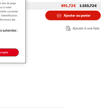
en bas de page.
891,72€
1 233,72€
ar
M25
ous à notre
nalités suivantes
Ajouter au panier
l’identification.
erformance des
2€
Ajouter à une liste
s suivantes :
'éco-part.
accepte