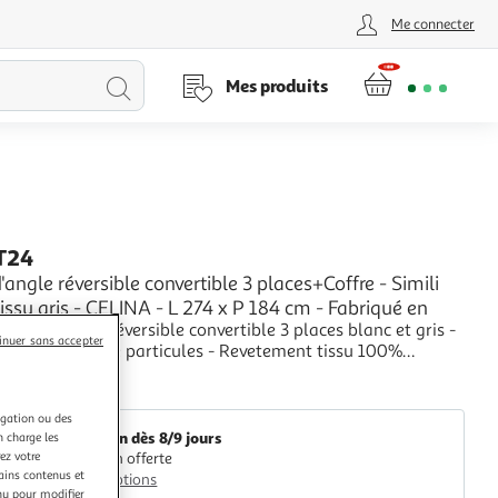
Me connecter
Lancer
Mes produits
la
recherche
T24
angle réversible convertible 3 places+Coffre - Simili
tissu gris - CELINA - L 274 x P 184 cm - Fabriqué en
apé d'angle réversible convertible 3 places blanc et gris -
inuer sans accepter
 en panneaux de particules - Revetement tissu 100%
- Assise garnie de mousse, densité 30 kg/m3 - Doté d'un
+
s l'assise de la méridienne - Livré avec 2 coussins -
M25
d'appoint 149 x 190 cm - Assise
igation ou des
Livraison dès 8/9 jours
n charge les
ez votre
Livraison offerte
tains contenus et
Plus d'options
nu pour modifier