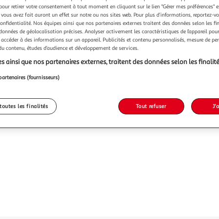
pour retirer votre consentement à tout moment en cliquant sur le lien "Gérer mes préférences" 
Vendu p
 vous avez fait auront un effet sur notre ou nos sites web. Pour plus d’informations, reportez-v
confidentialité. Nos équipes ainsi que nos partenaires externes traitent des données selon les fi
-28 %
 données de géolocalisation précises. Analyser activement les caractéristiques de l’appareil pour 
 accéder à des informations sur un appareil. Publicités et contenu personnalisés, mesure de p
1 233,72€
 du contenu, études d’audience et développement de services.
891,7
s ainsi que nos partenaires externes, traitent des données selon les finalité
dont 27,00€ d
partenaires (fournisseurs)
toutes les finalités
Tout refuser
J'