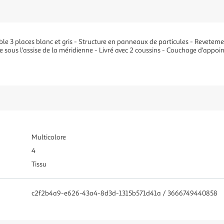
le 3 places blanc et gris - Structure en panneaux de particules - Reveteme
 sous l'assise de la méridienne - Livré avec 2 coussins - Couchage d'appoin
Multicolore
4
Tissu
c2f2b4a9-e626-43a4-8d3d-1315b571d41a / 3666749440858