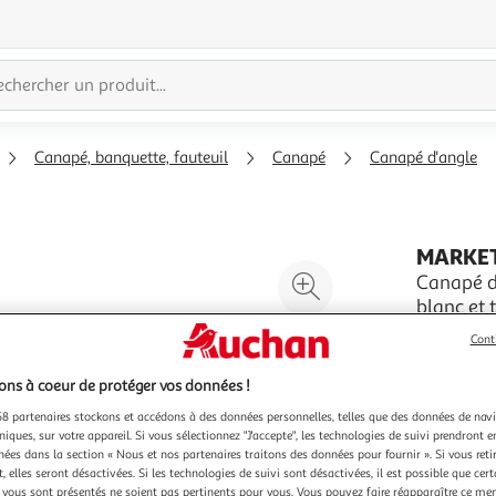
Canapé, banquette, fauteuil
Canapé
Canapé d'angle
MARKE
Agrandir
Canapé d'
blanc et 
l'illustration
CELINA Can
à
Réduire
Cont
Structure
200%
l'illustration
polyester 
En savoir 
ns à coeur de protéger vos données !
à
Partager
coffre sou
Vendu par
Couchage 
100
le
8 partenaires stockons et accédons à des données personnelles, telles que des données de nav
niques, sur votre appareil. Si vous sélectionnez "J'accepte", les technologies de suivi prendront e
%
produit
chées dans la section « Nous et nos partenaires traitons des données pour fournir ». Si vous retir
 elles seront désactivées. Si les technologies de suivi sont désactivées, il est possible que cer
vous sont présentés ne soient pas pertinents pour vous. Vous pouvez faire réapparaître ce me