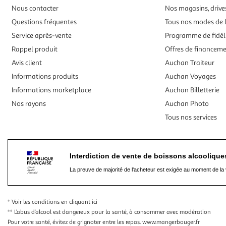
Nous contacter
Nos magasins, drives
Questions fréquentes
Tous nos modes de l
Service après-vente
Programme de fidél
Rappel produit
Offres de financem
Avis client
Auchan Traiteur
Informations produits
Auchan Voyages
Informations marketplace
Auchan Billetterie
Nos rayons
Auchan Photo
Tous nos services
Interdiction de vente de boissons alcooliqu
La preuve de majorité de l'acheteur est exigée au moment de la 
* Voir les conditions
en cliquant ici
** L’abus d’alcool est dangereux pour la santé, à consommer avec modération
Pour votre santé, évitez de grignoter entre les repas.
www.mangerbouger.fr