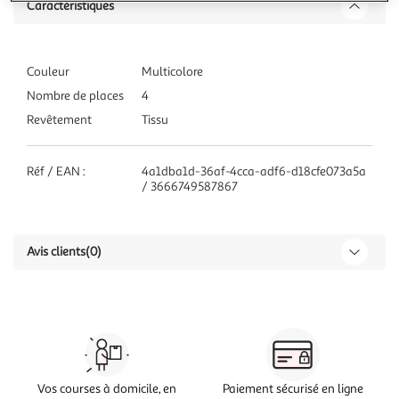
Caractéristiques
Couleur
Multicolore
Nombre de places
4
Revêtement
Tissu
Réf / EAN :
4a1dba1d-36af-4cca-adf6-d18cfe073a5a
/ 3666749587867
Avis clients
(0)
Vos courses à domicile, en
Paiement sécurisé en ligne