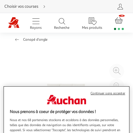
Aller
Choisir vos courses
directement
au
contenu
Aller
directement
Rayons
Recherche
Mes produits
à
la
recherche
Canapé d'angle
Aller
directement
à
la
navigation
Aller
directement
à
Agr
la
rubrique
l'il
besoin
d'aide
à
Réd
20
l'il
Continuer sans accepter
à
Par
100
le
Nous prenons à coeur de protéger vos données !
%
pro
Nous et nos 68 partenaires stockons et accédons à des données personnelles,
telles que des données de navigation ou des identifiants uniques, sur votre
appareil. Si vous sélectionnez "J'accepte", les technologies de suivi prendront en