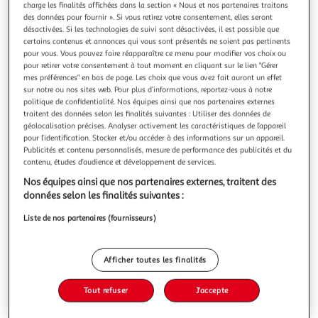
Illustration
Illustration
charge les finalités affichées dans la section « Nous et nos partenaires traitons
précédente
suivante
des données pour fournir ». Si vous retirez votre consentement, elles seront
désactivées. Si les technologies de suivi sont désactivées, il est possible que
certains contenus et annonces qui vous sont présentés ne soient pas pertinents
pour vous. Vous pouvez faire réapparaître ce menu pour modifier vos choix ou
pour retirer votre consentement à tout moment en cliquant sur le lien "Gérer
MARKET24
mes préférences" en bas de page. Les choix que vous avez fait auront un effet
Canapé d'angle droit convertible 4/5 places MILO -
sur notre ou nos sites web. Pour plus d’informations, reportez-vous à notre
Tissu bouclette beige clair - Coffre de rangement - L
politique de confidentialité. Nos équipes ainsi que nos partenaires externes
traitent des données selon les finalités suivantes : Utiliser des données de
264 x H 84 x P 99/145
géolocalisation précises. Analyser activement les caractéristiques de l’appareil
Canapé d'angle convertible droit avec coffre de rangement
pour l’identification. Stocker et/ou accéder à des informations sur un appareil.
coloris beige clair - Structure en pin massif FSC, panneau
Publicités et contenu personnalisés, mesure de performance des publicités et du
de particules et contreplaqué - Suspension d'assise ressorts
En savoir +
contenu, études d’audience et développement de services.
plats type Nozag - Revetement en tissu bouclettes 100%
Nos équipes ainsi que nos partenaires externes, traitent des
Vous voulez connaître le prix de ce produit ?
polyester certifié oekotex - Coussins d'assise et de dossier
données selon les finalités suivantes :
en mou
Afficher le prix
Liste de nos partenaires (fournisseurs)
Afficher toutes les finalités
Description
Tout refuser
J'accepte