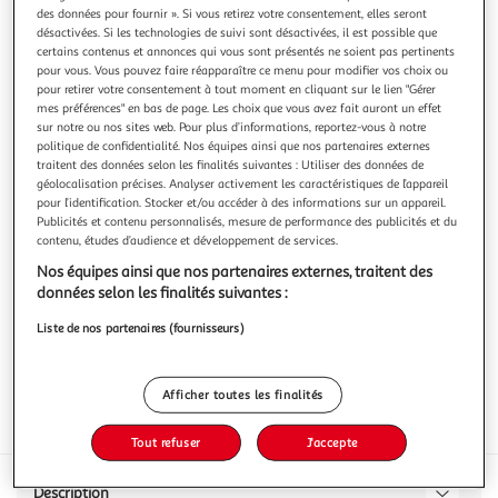
des données pour fournir ». Si vous retirez votre consentement, elles seront
désactivées. Si les technologies de suivi sont désactivées, il est possible que
certains contenus et annonces qui vous sont présentés ne soient pas pertinents
pour vous. Vous pouvez faire réapparaître ce menu pour modifier vos choix ou
pour retirer votre consentement à tout moment en cliquant sur le lien "Gérer
MAITRE COQ
mes préférences" en bas de page. Les choix que vous avez fait auront un effet
sur notre ou nos sites web. Pour plus d’informations, reportez-vous à notre
Mini rôtis de volaille farce aux figues et aux marrons
politique de confidentialité. Nos équipes ainsi que nos partenaires externes
Maître Coq, Volailler inspiré
traitent des données selon les finalités suivantes : Utiliser des données de
En savoir +
géolocalisation précises. Analyser activement les caractéristiques de l’appareil
pour l’identification. Stocker et/ou accéder à des informations sur un appareil.
400g
Publicités et contenu personnalisés, mesure de performance des publicités et du
contenu, études d’audience et développement de services.
Vous voulez connaître le prix de ce produit ?
Nos équipes ainsi que nos partenaires externes, traitent des
Afficher le prix
données selon les finalités suivantes :
Liste de nos partenaires (fournisseurs)
Afficher toutes les finalités
Frais
Tout refuser
J'accepte
Description