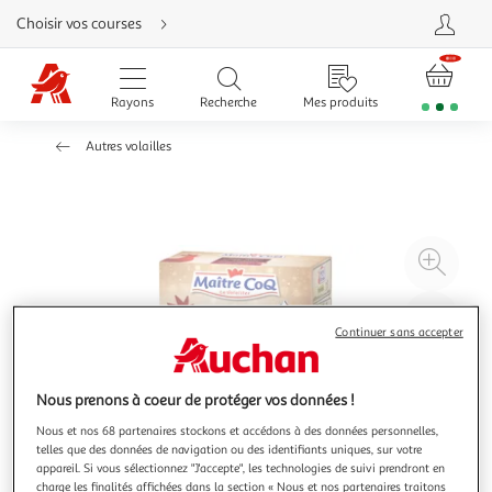
Aller
Choisir vos courses
directement
au
contenu
Aller
directement
Rayons
Recherche
Mes produits
à
la
recherche
Autres volailles
Aller
directement
à
la
navigation
Aller
directement
à
Agr
la
rubrique
l'il
besoin
d'aide
à
Réd
Continuer sans accepter
20
l'il
à
Par
100
le
Nous prenons à coeur de protéger vos données !
%
pro
Nous et nos 68 partenaires stockons et accédons à des données personnelles,
telles que des données de navigation ou des identifiants uniques, sur votre
appareil. Si vous sélectionnez "J'accepte", les technologies de suivi prendront en
charge les finalités affichées dans la section « Nous et nos partenaires traitons