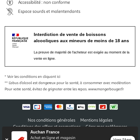
Accessibilité : non conforme
Espace sourds et malentendants
Interdiction de vente de boissons
alcooliques aux mineurs de moins de 18 ans
La preuve de majorité de l'acheteur est exigée au moment de la
vente en ligne.
* Voir les conditions
en cliquant ici
** L’abus d’alcool est dangereux pour la santé, à consommer avec modération
Pour votre santé, évitez de grignoter entre les repas.
www.mangerbouger.fr
Nos conditions générales
Mentions légales
Conditions des offres et promotions
Gérer mes préférences
Auchan France
Politique de confidentialité
Informations légales marketplace
Achat en ligne et magasin
Vers l'App