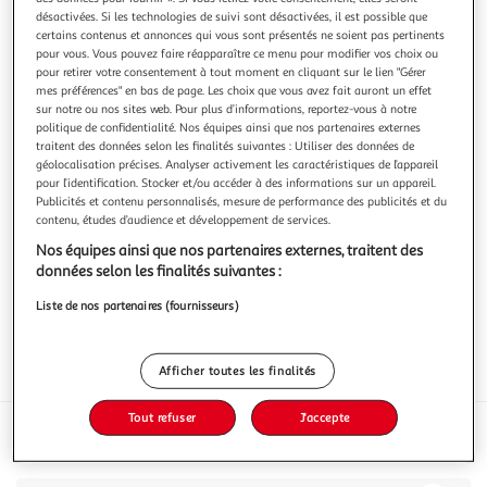
désactivées. Si les technologies de suivi sont désactivées, il est possible que
certains contenus et annonces qui vous sont présentés ne soient pas pertinents
pour vous. Vous pouvez faire réapparaître ce menu pour modifier vos choix ou
pour retirer votre consentement à tout moment en cliquant sur le lien "Gérer
mes préférences" en bas de page. Les choix que vous avez fait auront un effet
MAISON MILHAU
sur notre ou nos sites web. Pour plus d’informations, reportez-vous à notre
politique de confidentialité. Nos équipes ainsi que nos partenaires externes
Saucisse fraîche au piment
traitent des données selon les finalités suivantes : Utiliser des données de
360g
géolocalisation précises. Analyser activement les caractéristiques de l’appareil
pour l’identification. Stocker et/ou accéder à des informations sur un appareil.
Vous voulez connaître le prix de ce produit ?
Publicités et contenu personnalisés, mesure de performance des publicités et du
contenu, études d’audience et développement de services.
Afficher le prix
Nos équipes ainsi que nos partenaires externes, traitent des
données selon les finalités suivantes :
Liste de nos partenaires (fournisseurs)
Afficher toutes les finalités
Frais
Tout refuser
J'accepte
Caractéristiques