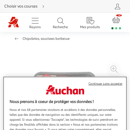
Aller
Choisir vos courses
directement
au
contenu
Aller
directement
Rayons
Recherche
Mes produits
à
la
recherche
Chipolatas, saucisses barbecue
Aller
directement
à
la
navigation
Aller
directement
à
Agr
la
rubrique
l'il
besoin
d'aide
à
Réd
Continuer sans accepter
20
l'il
à
Par
Nous prenons à coeur de protéger vos données !
100
le
Nous et nos 68 partenaires stockons et accédons à des données personnelles,
%
pro
telles que des données de navigation ou des identifiants uniques, sur votre
appareil. Si vous sélectionnez "J'accepte", les technologies de suivi prendront en
charge les finalités affichées dans la section « Nous et nos partenaires traitons
des données pour fournir ». Si vous retirez votre consentement, elles seront