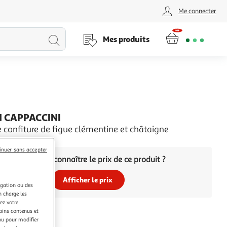
Me connecter
Lancer
Mes produits
la
recherche
 CAPPACCINI
e confiture de figue clémentine et châtaigne
inuer sans accepter
Vous voulez connaître le prix de ce produit ?
Afficher le prix
igation ou des
n charge les
ez votre
tains contenus et
nu pour modifier