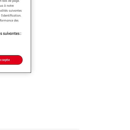
en bas de page.
ous à notre
nalités suivantes
l’identification.
erformance des
s suivantes :
accepte