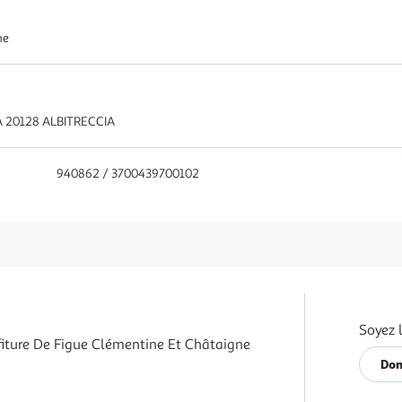
ne
 20128 ALBITRECCIA
940862 / 3700439700102
Soyez 
fiture De Figue Clémentine Et Châtaigne
Don