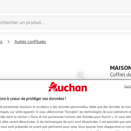
es
Autres confitures
MAISON
Agrandir
Coffret d
l'illustration
3x110g
Cont
à
Réduire
200%
l'illustration
ns à coeur de protéger vos données !
à
Partager
8 partenaires stockons et accédons à des données personnelles, telles que des données de nav
100
le
niques, sur votre appareil. Si vous sélectionnez "J'accepte", les technologies de suivi prendront e
chées dans la section « Nous et nos partenaires traitons des données pour fournir ». Si vous retir
%
produit
 elles seront désactivées. Si les technologies de suivi sont désactivées, il est possible que cer
vous sont présentés ne soient pas pertinents pour vous. Vous pouvez faire réapparaître ce me