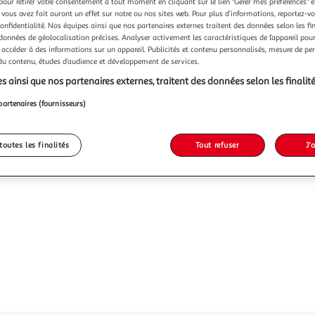
pour retirer votre consentement à tout moment en cliquant sur le lien "Gérer mes préférences" 
 vous avez fait auront un effet sur notre ou nos sites web. Pour plus d’informations, reportez-v
confidentialité. Nos équipes ainsi que nos partenaires externes traitent des données selon les fi
 données de géolocalisation précises. Analyser activement les caractéristiques de l’appareil pour 
 accéder à des informations sur un appareil. Publicités et contenu personnalisés, mesure de p
 du contenu, études d’audience et développement de services.
s ainsi que nos partenaires externes, traitent des données selon les finalité
partenaires (fournisseurs)
toutes les finalités
Tout refuser
J'