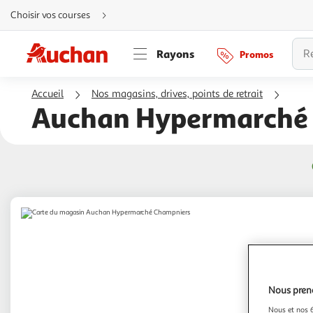
Aller
Choisir vos courses
directement
au
contenu
Aller
Rayons
Promos
directement
à
la
recherche
Accueil
Nos magasins, drives, points de retrait
Aller
directement
Auchan Hypermarché
à
la
navigation
Aller
directement
à
la
rubrique
besoin
d'aide
Nous preno
Nous et nos 6