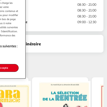
n charge les
Jeudi
08:30 - 21:00
ez votre
Vendredi
08:30 - 21:00
tains contenus et
nu pour modifier
Samedi
08:30 - 21:00
en bas de page.
Dimanche
09:00 - 12:30
ous à notre
nalités suivantes
l’identification.
erformance des
Voir l'itinéraire
s suivantes :
accepte