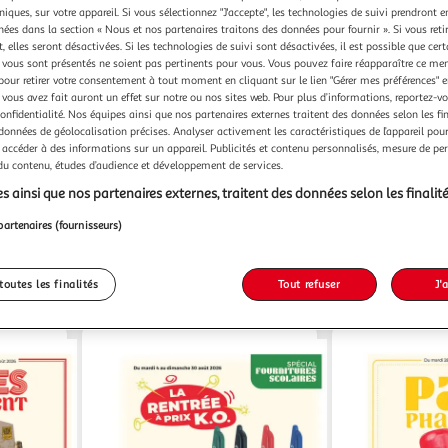
niques, sur votre appareil. Si vous sélectionnez "J'accepte", les technologies de suivi prendront e
chées dans la section « Nous et nos partenaires traitons des données pour fournir ». Si vous retir
 elles seront désactivées. Si les technologies de suivi sont désactivées, il est possible que cer
vous sont présentés ne soient pas pertinents pour vous. Vous pouvez faire réapparaître ce me
pour retirer votre consentement à tout moment en cliquant sur le lien "Gérer mes préférences" 
 vous avez fait auront un effet sur notre ou nos sites web. Pour plus d’informations, reportez-v
confidentialité. Nos équipes ainsi que nos partenaires externes traitent des données selon les fi
 données de géolocalisation précises. Analyser activement les caractéristiques de l’appareil pour 
 accéder à des informations sur un appareil. Publicités et contenu personnalisés, mesure de p
 du contenu, études d’audience et développement de services.
Espace sourds
05.45.22.44.00
s ainsi que nos partenaires externes, traitent des données selon les finalité
partenaires (fournisseurs)
toutes les finalités
Tout refuser
J'
Les catalogues du moment