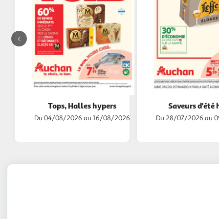
Diapositive
précédente
-
Les
Tops, Halles hypers
Saveurs d'été 
catalogues
Du 04/08/2026 au 16/08/2026
Du 28/07/2026 au 
du
moment