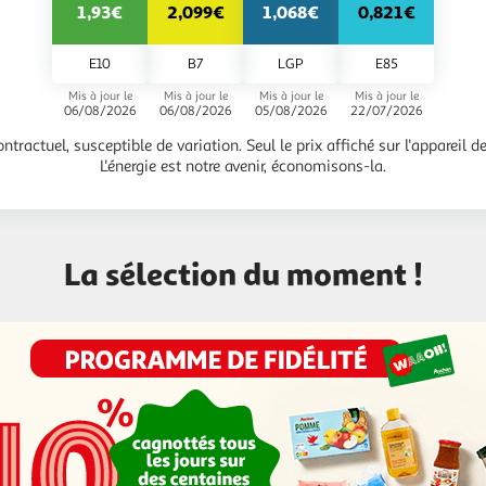
1,93€
2,099€
1,068€
0,821€
E10
B7
LGP
E85
Mis à jour le
Mis à jour le
Mis à jour le
Mis à jour le
06/08/2026
06/08/2026
05/08/2026
22/07/2026
ontractuel, susceptible de variation. Seul le prix affiché sur l'appareil de 
L'énergie est notre avenir, économisons-la.
La sélection du moment !