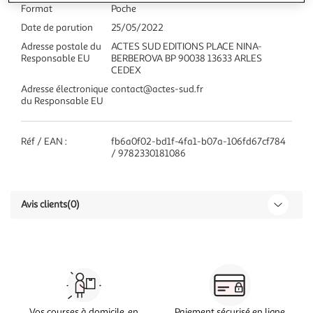
Format
Poche
Date de parution
25/05/2022
Adresse postale du
ACTES SUD EDITIONS PLACE NINA-
Responsable EU
BERBEROVA BP 90038 13633 ARLES
CEDEX
Adresse électronique
contact@actes-sud.fr
du Responsable EU
Réf / EAN :
fb6a0f02-bd1f-4fa1-b07a-106fd67cf784
/ 9782330181086
Avis clients
(0)
Vos courses à domicile, en
Paiement sécurisé en ligne