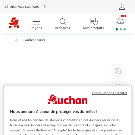
Aller
Choisir vos courses
directement
au
contenu
Aller
directement
Rayons
Recherche
Mes produits
à
la
recherche
Guides France
Aller
directement
à
la
navigation
Aller
directement
à
Agr
la
rubrique
l'il
besoin
d'aide
à
Réd
20
l'il
Continuer sans accepter
à
Par
100
le
Nous prenons à coeur de protéger vos données !
%
pro
Nous et nos 68 partenaires stockons et accédons à des données personnelles,
telles que des données de navigation ou des identifiants uniques, sur votre
appareil. Si vous sélectionnez "J'accepte", les technologies de suivi prendront en