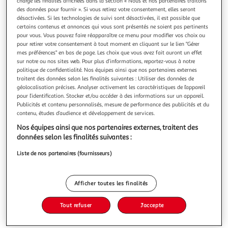
charge les finalités affichées dans la section « Nous et nos partenaires traitons
des données pour fournir ». Si vous retirez votre consentement, elles seront
désactivées. Si les technologies de suivi sont désactivées, il est possible que
certains contenus et annonces qui vous sont présentés ne soient pas pertinents
pour vous. Vous pouvez faire réapparaître ce menu pour modifier vos choix ou
pour retirer votre consentement à tout moment en cliquant sur le lien "Gérer
LYON PANORAMAS 4. EDITION BILINGUE FRANCAIS-
mes préférences" en bas de page. Les choix que vous avez fait auront un effet
ANGLAIS, Brusson Thierry
sur notre ou nos sites web. Pour plus d’informations, reportez-vous à notre
politique de confidentialité. Nos équipes ainsi que nos partenaires externes
Auteur : Brusson ThierryEditeur : THIERRY BRUSSON
traitent des données selon les finalités suivantes : Utiliser des données de
CONSEILSDate de parution : 03/11/2022Nombre de pages :
géolocalisation précises. Analyser activement les caractéristiques de l’appareil
180Dimensions : 31.0 x 12.0 x 2.0
En savoir +
pour l’identification. Stocker et/ou accéder à des informations sur un appareil.
Publicités et contenu personnalisés, mesure de performance des publicités et du
Vous voulez connaître le prix de ce produit ?
contenu, études d’audience et développement de services.
Nos équipes ainsi que nos partenaires externes, traitent des
Afficher le prix
données selon les finalités suivantes :
Liste de nos partenaires (fournisseurs)
Description
Afficher toutes les finalités
Tout refuser
J'accepte
Caractéristiques