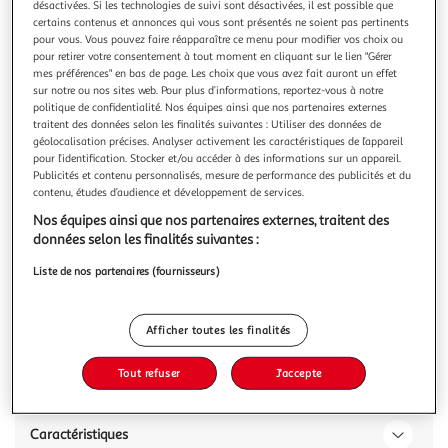
désactivées. Si les technologies de suivi sont désactivées, il est possible que
certains contenus et annonces qui vous sont présentés ne soient pas pertinents
pour vous. Vous pouvez faire réapparaître ce menu pour modifier vos choix ou
pour retirer votre consentement à tout moment en cliquant sur le lien "Gérer
mes préférences" en bas de page. Les choix que vous avez fait auront un effet
sur notre ou nos sites web. Pour plus d’informations, reportez-vous à notre
LUXÉOL
politique de confidentialité. Nos équipes ainsi que nos partenaires externes
Shampooing pousse
traitent des données selon les finalités suivantes : Utiliser des données de
Luxéol, marque désormais incontournable en capillaire,
géolocalisation précises. Analyser activement les caractéristiques de l’appareil
pour l’identification. Stocker et/ou accéder à des informations sur un appareil.
continue sa croissance et sa conquête de parts de marché
Publicités et contenu personnalisés, mesure de performance des publicités et du
en pharmacies et parapharmacies. Luxéol, marque experte
En savoir +
contenu, études d’audience et développement de services.
sur le segment capillaire, composée de compléments
200ml
alimentaires et cosmétiques. Augmenter la densité de vos
Nos équipes ainsi que nos partenaires externes, traitent des
cheveux avec +6561 chev
Vous voulez connaître le prix de ce produit ?
données selon les finalités suivantes :
Liste de nos partenaires (fournisseurs)
Afficher le prix
Afficher toutes les finalités
Tout refuser
J'accepte
Description
Caractéristiques