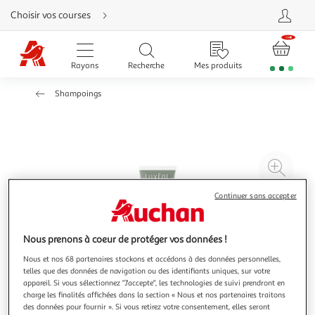
Aller
Choisir vos courses
directement
au
contenu
Aller
directement
Rayons
Recherche
Mes produits
à
la
recherche
Shampoings
Aller
directement
à
la
navigation
Aller
directement
à
Agr
la
rubrique
l'il
besoin
d'aide
Continuer sans accepter
à
Réd
20
l'il
à
Par
Nous prenons à coeur de protéger vos données !
100
le
Nous et nos 68 partenaires stockons et accédons à des données personnelles,
%
pro
telles que des données de navigation ou des identifiants uniques, sur votre
appareil. Si vous sélectionnez "J'accepte", les technologies de suivi prendront en
charge les finalités affichées dans la section « Nous et nos partenaires traitons
des données pour fournir ». Si vous retirez votre consentement, elles seront