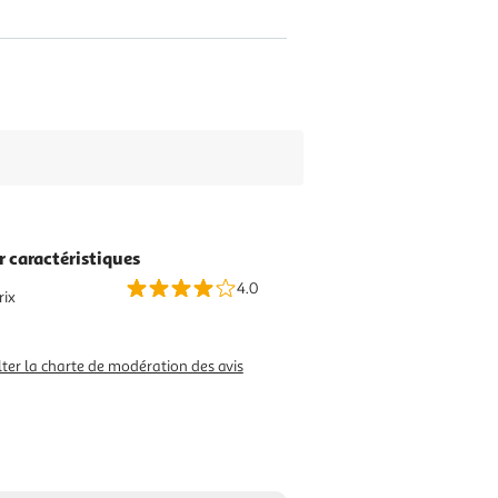
r caractéristiques
4.0
rix
ter la charte de modération des avis