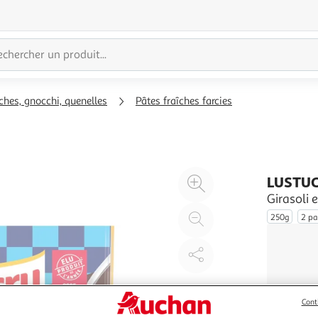
ches, gnocchi, quenelles
Pâtes fraîches farcies
Agrandir
LUSTU
l'illustration
Girasoli 
à
Réduire
250g
2 pa
200%
l'illustration
à
Partager
100
le
%
produit
Cont