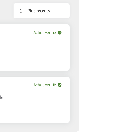
Trier
les
avis
Achat verifié
Achat verifié
de