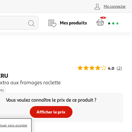
Me connecter
Lancer
Mes produits
la
recherche
4.0
(2)
CRU
extra aux fromages raclette
rts
Vous voulez connaître le prix de ce produit ?
Afficher le prix
inuer sans accepter