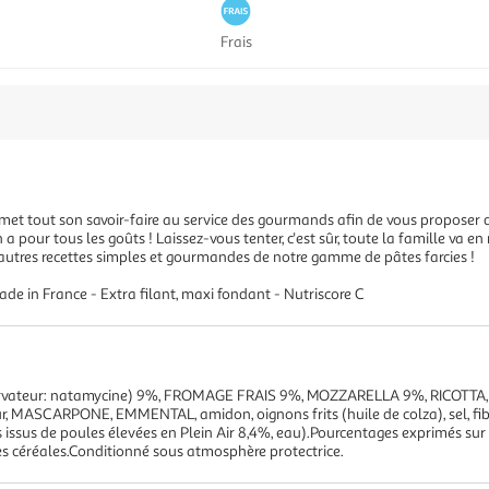
Frais
 met tout son savoir-faire au service des gourmands afin de vous proposer de
 en a pour tous les goûts ! Laissez-vous tenter, c'est sûr, toute la famille va e
d'autres recettes simples et gourmandes de notre gamme de pâtes farcies !
de in France - Extra filant, maxi fondant - Nutriscore C
ervateur: natamycine) 9%, FROMAGE FRAIS 9%, MOZZARELLA 9%, RICOTTA, e
r, MASCARPONE, EMMENTAL, amidon, oignons frits (huile de colza), sel, fib
ssus de poules élevées en Plein Air 8,4%, eau).Pourcentages exprimés sur l
es céréales.Conditionné sous atmosphère protectrice.