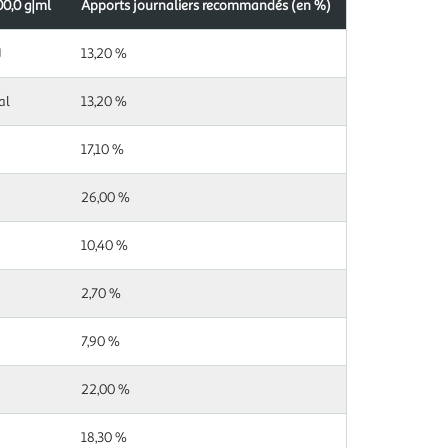
00,0 g|ml
Apports journaliers recommandés (en %)
J
13,20 %
al
13,20 %
17,10 %
26,00 %
10,40 %
2,70 %
7,90 %
22,00 %
18,30 %