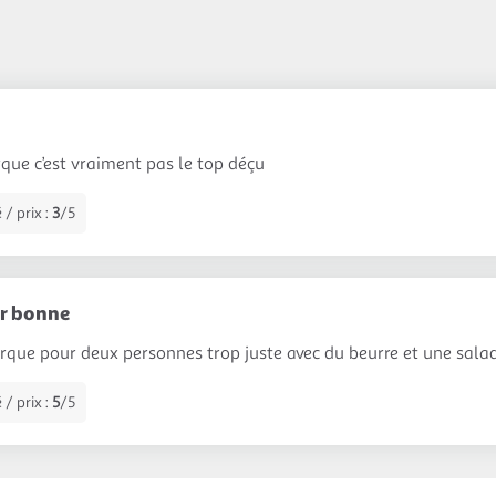
que c’est vraiment pas le top déçu
 / prix :
3
/5
er bonne
que pour deux personnes trop juste avec du beurre et une sala
 / prix :
5
/5