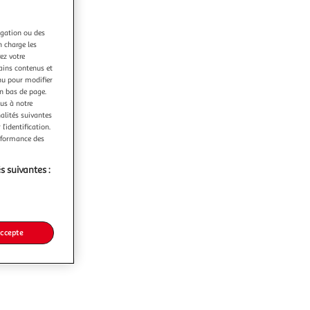
igation ou des
n charge les
ez votre
tains contenus et
nu pour modifier
en bas de page.
ous à notre
nalités suivantes
l’identification.
erformance des
s suivantes :
accepte