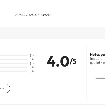
702544 / 3240931549217
4.0
Notes pa
(1)
/5
Rapport
(0)
qualité / p
(1)
(0)
(0)
Consul
avis