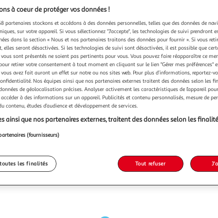
ns à coeur de protéger vos données !
8 partenaires stockons et accédons à des données personnelles, telles que des données de nav
niques, sur votre appareil. Si vous sélectionnez "J'accepte", les technologies de suivi prendront e
chées dans la section « Nous et nos partenaires traitons des données pour fournir ». Si vous retir
 elles seront désactivées. Si les technologies de suivi sont désactivées, il est possible que cer
vous sont présentés ne soient pas pertinents pour vous. Vous pouvez faire réapparaître ce me
pour retirer votre consentement à tout moment en cliquant sur le lien "Gérer mes préférences" 
 vous avez fait auront un effet sur notre ou nos sites web. Pour plus d’informations, reportez-v
confidentialité. Nos équipes ainsi que nos partenaires externes traitent des données selon les fi
 données de géolocalisation précises. Analyser activement les caractéristiques de l’appareil pour 
 accéder à des informations sur un appareil. Publicités et contenu personnalisés, mesure de p
 du contenu, études d’audience et développement de services.
s ainsi que nos partenaires externes, traitent des données selon les finalité
partenaires (fournisseurs)
toutes les finalités
Tout refuser
J'