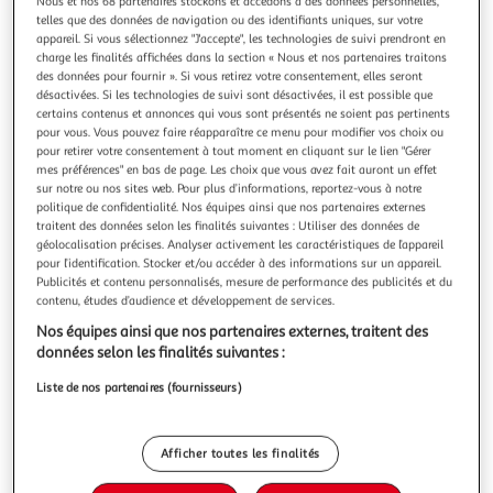
Nous et nos 68 partenaires stockons et accédons à des données personnelles,
telles que des données de navigation ou des identifiants uniques, sur votre
appareil. Si vous sélectionnez "J'accepte", les technologies de suivi prendront en
charge les finalités affichées dans la section « Nous et nos partenaires traitons
des données pour fournir ». Si vous retirez votre consentement, elles seront
désactivées. Si les technologies de suivi sont désactivées, il est possible que
LUDI
certains contenus et annonces qui vous sont présentés ne soient pas pertinents
Jouet pour le bain Ludi Crayons de bain
pour vous. Vous pouvez faire réapparaître ce menu pour modifier vos choix ou
pour retirer votre consentement à tout moment en cliquant sur le lien "Gérer
Jouet pour le bain Ludi Crayons de bain
mes préférences" en bas de page. Les choix que vous avez fait auront un effet
En savoir +
sur notre ou nos sites web. Pour plus d’informations, reportez-vous à notre
Vendu par
2KINGS
politique de confidentialité. Nos équipes ainsi que nos partenaires externes
traitent des données selon les finalités suivantes : Utiliser des données de
Livraison dès 4/5 jours
géolocalisation précises. Analyser activement les caractéristiques de l’appareil
4,99€
pour l’identification. Stocker et/ou accéder à des informations sur un appareil.
Publicités et contenu personnalisés, mesure de performance des publicités et du
Plus d'options
contenu, études d’audience et développement de services.
18,93€
Vendu par
2KINGS
Nos équipes ainsi que nos partenaires externes, traitent des
données selon les finalités suivantes :
Livraison dès 4/5 jours
Liste de nos partenaires (fournisseurs)
4,99€
Plus d'options
Afficher toutes les finalités
18,96€
Vendu par
Multishop