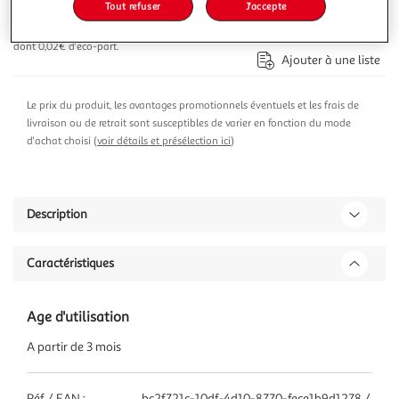
Tout refuser
J'accepte
Ajouter au panier
18,93€
dont 0,02€ d'éco-part.
Ajouter à une liste
Le prix du produit, les avantages promotionnels éventuels et les frais de
livraison ou de retrait sont susceptibles de varier en fonction du mode
d'achat choisi (
voir détails et présélection ici
)
Description
Caractéristiques
Age d'utilisation
A partir de 3 mois
Réf / EAN :
bc2f721c-10df-4d10-8770-fece1b9d1278 /