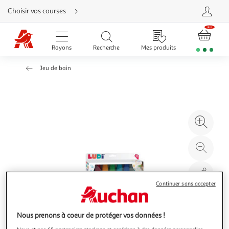
Aller
Choisir vos courses
directement
au
contenu
Aller
directement
Rayons
Recherche
Mes produits
à
la
recherche
Jeu de bain
Aller
directement
à
la
navigation
Aller
directement
à
Agr
la
rubrique
l'il
besoin
d'aide
à
Réd
20
l'il
à
Par
100
le
Continuer sans accepter
%
pro
Nous prenons à coeur de protéger vos données !