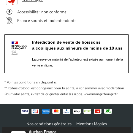
Accessibilité : non conforme
Espace sourds et malentendants
Interdiction de vente de boissons
alcooliques aux mineurs de moins de 18 ans
La preuve de majorité de l'acheteur est exigée au moment de la
vente en ligne.
* Voir les conditions
en cliquant ici
** L’abus d’alcool est dangereux pour la santé, à consommer avec modération
Pour votre santé, évitez de grignoter entre les repas.
www.mangerbouger.fr
Nos conditions générales
Mentions légales
Conditions des offres et promotions
Gérer mes préférences
Auchan France