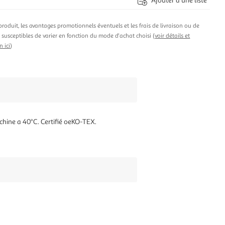
Ajouter à une liste
produit, les avantages promotionnels éventuels et les frais de livraison ou de
t susceptibles de varier en fonction du mode d'achat choisi (
voir détails et
n ici
)
achine a 40°C. Certifié oeKO-TEX.