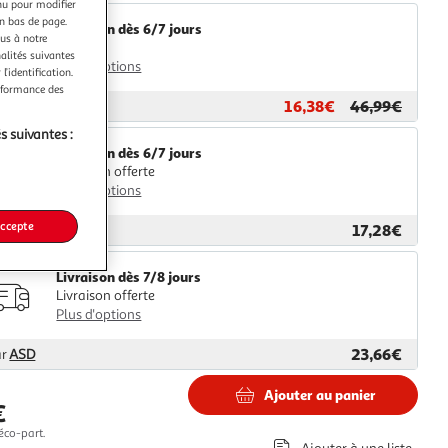
nu pour modifier
en bas de page.
Livraison dès 6/7 jours
ous à notre
4,99€
nalités suivantes
Plus d'options
l’identification.
erformance des
16,38€
46,99€
ar
Multishop
s suivantes :
Livraison dès 6/7 jours
Livraison offerte
Plus d'options
accepte
17,28€
ar
GpasPlus
Livraison dès 7/8 jours
Livraison offerte
Plus d'options
23,66€
ar
ASD
Ajouter au panier
€
éco-part.