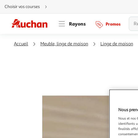
Aller
Choisir vos courses
directement
au
contenu
Aller
Rayons
Promos
directement
à
la
recherche
Aller
Accueil
Meuble, linge de maison
Linge de maison
directement
à
la
navigation
Aller
directement
à
la
rubrique
besoin
d'aide
Nous preno
Nous et nos 6
identifiants u
finalités affi
consentement,