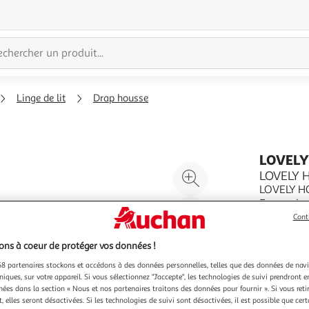
Linge de lit
Drap housse
LOVELY
Agrandir
LOVELY 
LOVELY H
l'illustration
En savoir 
à
Réduire
Vendu par
Cont
200%
l'illustration
à
Partager
ns à coeur de protéger vos données !
100
le
8 partenaires stockons et accédons à des données personnelles, telles que des données de nav
%
produit
niques, sur votre appareil. Si vous sélectionnez "J'accepte", les technologies de suivi prendront e
chées dans la section « Nous et nos partenaires traitons des données pour fournir ». Si vous retir
Vendu p
 elles seront désactivées. Si les technologies de suivi sont désactivées, il est possible que cer