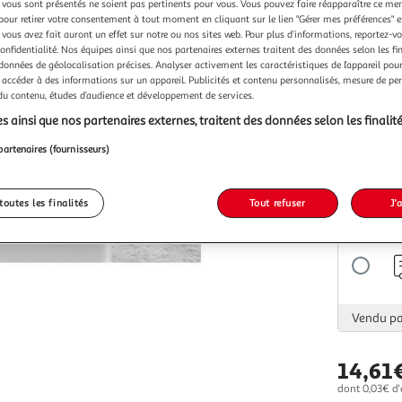
vous sont présentés ne soient pas pertinents pour vous. Vous pouvez faire réapparaître ce me
pour retirer votre consentement à tout moment en cliquant sur le lien "Gérer mes préférences" 
 vous avez fait auront un effet sur notre ou nos sites web. Pour plus d’informations, reportez-v
confidentialité. Nos équipes ainsi que nos partenaires externes traitent des données selon les fi
 données de géolocalisation précises. Analyser activement les caractéristiques de l’appareil pour 
 accéder à des informations sur un appareil. Publicités et contenu personnalisés, mesure de p
Vendu p
 du contenu, études d’audience et développement de services.
s ainsi que nos partenaires externes, traitent des données selon les finalité
partenaires (fournisseurs)
toutes les finalités
Tout refuser
J'
Vendu p
Vendu p
14,61
dont 0,03€ d'