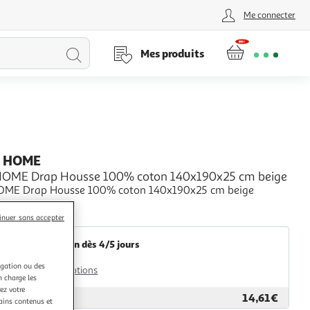
Me connecter
Lancer
Mes produits
la
recherche
 HOME
HOME Drap Housse 100% coton 140x190x25 cm beige
OME Drap Housse 100% coton 140x190x25 cm beige
+
2KINGS
inuer sans accepter
Livraison dès 4/5 jours
4,99€
igation ou des
Plus d'options
n charge les
ez votre
14,61€
ar
2KINGS
tains contenus et