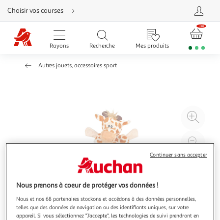
Aller
Choisir vos courses
directement
au
contenu
Aller
directement
Rayons
Recherche
Mes produits
à
la
recherche
Autres jouets, accessoires sport
Aller
directement
à
la
navigation
Aller
directement
à
Agr
la
rubrique
l'il
besoin
d'aide
à
Réd
20
l'il
Continuer sans accepter
à
Par
100
le
Nous prenons à coeur de protéger vos données !
%
pro
Nous et nos 68 partenaires stockons et accédons à des données personnelles,
telles que des données de navigation ou des identifiants uniques, sur votre
appareil. Si vous sélectionnez "J'accepte", les technologies de suivi prendront en