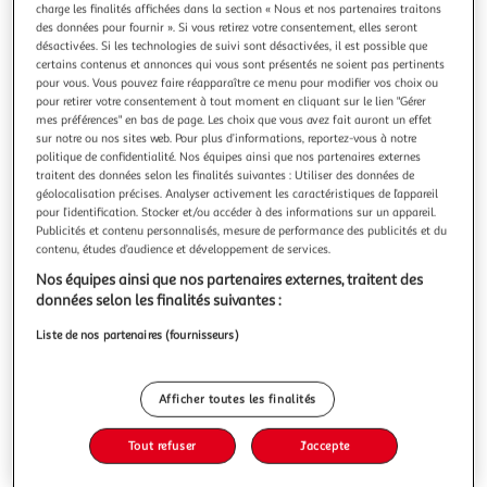
Illustration
Illustration
charge les finalités affichées dans la section « Nous et nos partenaires traitons
précédente
suivante
des données pour fournir ». Si vous retirez votre consentement, elles seront
désactivées. Si les technologies de suivi sont désactivées, il est possible que
certains contenus et annonces qui vous sont présentés ne soient pas pertinents
pour vous. Vous pouvez faire réapparaître ce menu pour modifier vos choix ou
pour retirer votre consentement à tout moment en cliquant sur le lien "Gérer
LOVE STORY
mes préférences" en bas de page. Les choix que vous avez fait auront un effet
Peluche pour chien girafe 37cm marron
sur notre ou nos sites web. Pour plus d’informations, reportez-vous à notre
Informations Techniques : Dimensions : L. 37 cm Matière :
politique de confidentialité. Nos équipes ainsi que nos partenaires externes
Polyester Spécificités : Pratique & Efficace Peluche pour
traitent des données selon les finalités suivantes : Utiliser des données de
Chien Sonore Avec Corde Forme de Girafe Couleur : Marron
géolocalisation précises. Analyser activement les caractéristiques de l’appareil
En savoir +
pour l’identification. Stocker et/ou accéder à des informations sur un appareil.
Publicités et contenu personnalisés, mesure de performance des publicités et du
Vous voulez connaître le prix de ce produit ?
contenu, études d’audience et développement de services.
Afficher le prix
Nos équipes ainsi que nos partenaires externes, traitent des
données selon les finalités suivantes :
Liste de nos partenaires (fournisseurs)
Description
Afficher toutes les finalités
Caractéristiques
Tout refuser
J'accepte