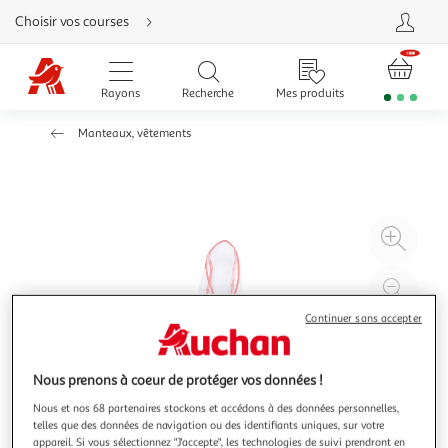
Aller
Choisir vos courses
directement
au
contenu
Aller
directement
Rayons
Recherche
Mes produits
à
la
recherche
Manteaux, vêtements
Aller
directement
à
la
navigation
Aller
directement
à
Agr
la
rubrique
l'il
besoin
d'aide
à
Réd
20
l'il
Continuer sans accepter
à
Par
100
le
Nous prenons à coeur de protéger vos données !
%
pro
Nous et nos 68 partenaires stockons et accédons à des données personnelles,
telles que des données de navigation ou des identifiants uniques, sur votre
appareil. Si vous sélectionnez "J'accepte", les technologies de suivi prendront en