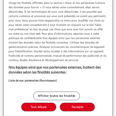
Illustration
Illustration
charge les finalités affichées dans la section « Nous et nos partenaires traitons
précédente
suivante
des données pour fournir ». Si vous retirez votre consentement, elles seront
désactivées. Si les technologies de suivi sont désactivées, il est possible que
certains contenus et annonces qui vous sont présentés ne soient pas pertinents
pour vous. Vous pouvez faire réapparaître ce menu pour modifier vos choix ou
LOVE STORY
pour retirer votre consentement à tout moment en cliquant sur le lien "Gérer
mes préférences" en bas de page. Les choix que vous avez fait auront un effet
Imperméable pour chien transparent 50cm rouge
sur notre ou nos sites web. Pour plus d’informations, reportez-vous à notre
Informations Techniques : Dimensions : L. 50 cm Matière :
politique de confidentialité. Nos équipes ainsi que nos partenaires externes
Plastique Spécificités : Pratique & Efficace Vêtement Pour
traitent des données selon les finalités suivantes : Utiliser des données de
Chiens Imperméable avec Capuche Design Uni Couleur :
En savoir +
géolocalisation précises. Analyser activement les caractéristiques de l’appareil
Rouge & Transparent
pour l’identification. Stocker et/ou accéder à des informations sur un appareil.
Vous voulez connaître le prix de ce produit ?
Publicités et contenu personnalisés, mesure de performance des publicités et du
contenu, études d’audience et développement de services.
Afficher le prix
Nos équipes ainsi que nos partenaires externes, traitent des
données selon les finalités suivantes :
Liste de nos partenaires (fournisseurs)
Description
Afficher toutes les finalités
Caractéristiques
Tout refuser
J'accepte