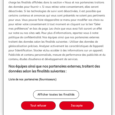
charge les finalités affichées dans la section « Nous et nos partenaires traitons
des données pour fournir ». Si vous retirez votre consentement, elles seront
désactivées. Si les technologies de suivi sont désactivées, il est possible que
certains contenus et annonces qui vous sont présentés ne soient pas pertinents
pour vous. Vous pouvez faire réapparaître ce menu pour modifier vos choix ou
pour retirer votre consentement à tout moment en cliquant sur le lien "Gérer
LOVE STORIES. NOS HISTOIRES D'AMOUR LBGTQIA +,
mes préférences" en bas de page. Les choix que vous avez fait auront un effet
Feito Aline
sur notre ou nos sites web. Pour plus d’informations, reportez-vous à notre
Une histoire intime et politique des amours LGBTQIA+, par
politique de confidentialité. Nos équipes ainsi que nos partenaires externes
le prisme de couples contemporains représentatifs de leurs
traitent des données selon les finalités suivantes : Utiliser des données de
diversités et portée par le média PAINT De tous temps, le
En savoir +
géolocalisation précises. Analyser activement les caractéristiques de l’appareil
politique a voulu se saisir des questions privées, jusque
pour l’identification. Stocker et/ou accéder à des informations sur un appareil.
Vous voulez connaître le prix de ce produit ?
Publicités et contenu personnalisés, mesure de performance des publicités et du
dans l'intime. A ce titre, les amours ont été tout
contenu, études d’audience et développement de services.
particulièrement
Afficher le prix
Nos équipes ainsi que nos partenaires externes, traitent des
données selon les finalités suivantes :
Liste de nos partenaires (fournisseurs)
Description
Afficher toutes les finalités
Caractéristiques
Tout refuser
J'accepte