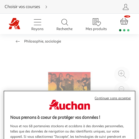
Aller
Choisir vos courses
directement
au
contenu
Aller
directement
Rayons
Recherche
Mes produits
à
la
recherche
Philosophie, sociologie
Aller
directement
à
la
navigation
Aller
directement
à
Agr
la
rubrique
l'il
besoin
d'aide
à
Réd
20
l'il
Continuer sans accepter
à
Par
100
le
Nous prenons à coeur de protéger vos données !
%
pro
Nous et nos 68 partenaires stockons et accédons à des données personnelles,
telles que des données de navigation ou des identifiants uniques, sur votre
appareil. Si vous sélectionnez "J'accepte", les technologies de suivi prendront en