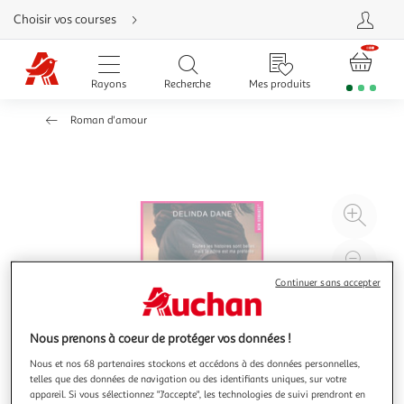
Aller
Choisir vos courses
directement
au
contenu
Aller
directement
Rayons
Recherche
Mes produits
à
la
recherche
Roman d'amour
Aller
directement
à
la
navigation
Aller
directement
à
Agr
la
rubrique
l'il
besoin
d'aide
à
Réd
20
l'il
Continuer sans accepter
à
Par
100
le
Nous prenons à coeur de protéger vos données !
%
pro
Nous et nos 68 partenaires stockons et accédons à des données personnelles,
telles que des données de navigation ou des identifiants uniques, sur votre
appareil. Si vous sélectionnez "J'accepte", les technologies de suivi prendront en