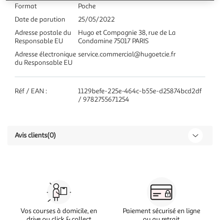
Format
Poche
Date de parution
25/05/2022
Adresse postale du
Hugo et Compagnie 38, rue de La
Responsable EU
Condamine 75017 PARIS
Adresse électronique
service.commercial@hugoetcie.fr
du Responsable EU
Réf / EAN :
1129befe-225e-464c-b55e-d25874bcd2df
/ 9782755671254
Avis clients
(0)
Vos courses à domicile, en
Paiement sécurisé en ligne
drive ou click & collect
ou au retrait