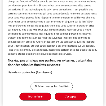
charge les finalités affichées dans la section « Nous et nos partenaires traitons
des données pour fournir ». Si vous retirez votre consentement, elles seront
désactivées. Si les technologies de suivi sont désactivées, il est possible que
certains contenus et annonces qui vous sont présentés ne soient pas pertinents
pour vous. Vous pouvez faire réapparaître ce menu pour modifier vos choix ou
pour retirer votre consentement à tout moment en cliquant sur le lien "Gérer
LOVE, CHARLIE, Dane Delinda
mes préférences" en bas de page. Les choix que vous avez fait auront un effet
Le roman le plus poignant de Delinda Dane ! Charlie et Lex
sur notre ou nos sites web. Pour plus d’informations, reportez-vous à notre
sont liés depuis l'enfance. C'est bien simple : les parents de
politique de confidentialité. Nos équipes ainsi que nos partenaires externes
Lex ont pris soin de Charlie et l'ont éduquée comme leur
En savoir +
traitent des données selon les finalités suivantes : Utiliser des données de
propre fille. Aujourd'hui devenus adultes, ils peinent à
géolocalisation précises. Analyser activement les caractéristiques de l’appareil
Vous voulez connaître le prix de ce produit ?
nommer l'émotion qui existe entre eux... Serait-ce alors de
pour l’identification. Stocker et/ou accéder à des informations sur un appareil.
Publicités et contenu personnalisés, mesure de performance des publicités et du
l'am
contenu, études d’audience et développement de services.
Afficher le prix
Nos équipes ainsi que nos partenaires externes, traitent des
données selon les finalités suivantes :
Liste de nos partenaires (fournisseurs)
Description
Afficher toutes les finalités
Caractéristiques
Tout refuser
J'accepte