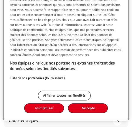
Illustration
Illustration
certains contenus et annonces qui vous sont présentés ne soient pas pertinents
précédente
suivante
pour vous. Vous pouvez faire réapparaître ce menu pour modifier vos choix ou
pour retirer votre consentement à tout moment en cliquant sur le lien "Gérer
mes préférences" en bas de page. Les choix que vous avez fait auront un effet
sur notre ou nos sites web. Pour plus d’informations, reportez-vous à notre
LOTTO
politique de confidentialité. Nos équipes ainsi que nos partenaires externes
traitent des données selon les finalités suivantes : Utiliser des données de
Baskets e Garçon Lotto Casoria
géolocalisation précises. Analyser activement les caractéristiques de l’appareil
Découvrez les baskets de la marque LOTTO !- Coloris : Vert-
pour l’identification. Stocker et/ou accéder à des informations sur un appareil.
Tige synthétique/textile- Fermeture par scratch- Logo sur
Publicités et contenu personnalisés, mesure de performance des publicités et du
le flanc- Semelle synthétique
En savoir +
contenu, études d’audience et développement de services.
Nos équipes ainsi que nos partenaires externes, traitent des
Vous voulez connaître le prix de ce produit ?
données selon les finalités suivantes :
Afficher le prix
Liste de nos partenaires (fournisseurs)
Afficher toutes les finalités
Description
Tout refuser
J'accepte
Caractéristiques