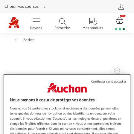
Aller
Choisir vos courses
directement
au
contenu
Aller
directement
Rayons
Recherche
Mes produits
à
la
recherche
Basket
Aller
directement
à
la
navigation
Aller
directement
à
Agr
la
rubrique
l'il
besoin
Continuer sans accepter
d'aide
à
Réd
20
l'il
à
Par
Nous prenons à coeur de protéger vos données !
100
le
Nous et nos 68 partenaires stockons et accédons à des données personnelles,
telles que des données de navigation ou des identifiants uniques, sur votre
%
pro
appareil. Si vous sélectionnez "J'accepte", les technologies de suivi prendront en
charge les finalités affichées dans la section « Nous et nos partenaires traitons
des données pour fournir ». Si vous retirez votre consentement, elles seront
désactivées. Si les technologies de suivi sont désactivées, il est possible que