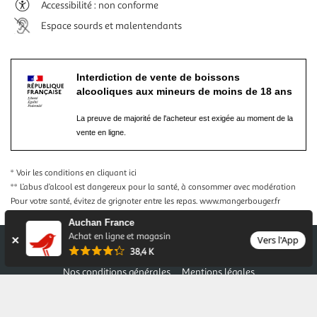
Accessibilité : non conforme
Espace sourds et malentendants
Interdiction de vente de boissons
alcooliques aux mineurs de moins de 18 ans
La preuve de majorité de l'acheteur est exigée au moment de la
vente en ligne.
* Voir les conditions
en cliquant ici
** L’abus d’alcool est dangereux pour la santé, à consommer avec modération
Pour votre santé, évitez de grignoter entre les repas.
www.mangerbouger.fr
Auchan France
Achat en ligne et magasin
Vers l'App
38,4 K
Nos conditions générales
Mentions légales
Conditions des offres et promotions
Gérer mes préférences
Politique de confidentialité
Informations légales marketplace