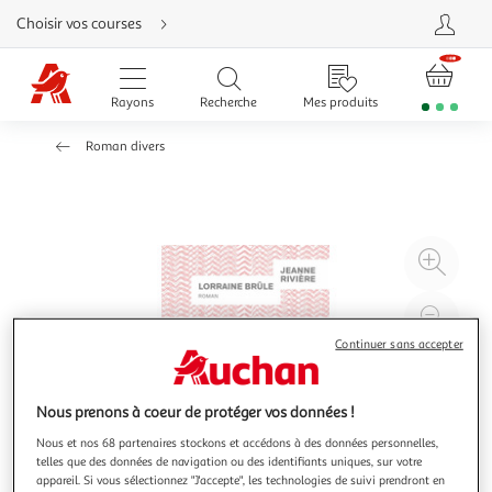
Aller
Choisir vos courses
directement
au
contenu
Aller
directement
Rayons
Recherche
Mes produits
à
la
recherche
Roman divers
Aller
directement
à
la
navigation
Aller
directement
à
Agr
la
rubrique
l'il
besoin
d'aide
à
Réd
20
l'il
Continuer sans accepter
à
Par
100
le
Nous prenons à coeur de protéger vos données !
%
pro
Nous et nos 68 partenaires stockons et accédons à des données personnelles,
telles que des données de navigation ou des identifiants uniques, sur votre
appareil. Si vous sélectionnez "J'accepte", les technologies de suivi prendront en