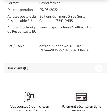
Format
Grand format
Date de parution
25/05/2022
Adresse postale du
Editions Gallimard 5, rue Gaston
Responsable EU
Gallimard 75341 PARIS
Adresse électronique
jean-jacques.solano@gallimard.fr
du Responsable EU
Réf / EAN :
adf4da39-adac-4a56-804a-
59244490f5a5 / 9782073084705
Avis clients
(0)
Vos courses à domicile, en
Paiement sécurisé en ligne
drive ou click & collect
ou au retrait