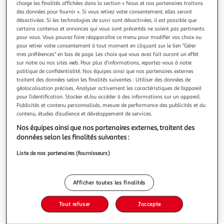
charge les finalités affichées dans la section « Nous et nos partenaires traitons
des données pour fournir ». Si vous retirez votre consentement, elles seront
désactivées. Si les technologies de suivi sont désactivées, il est possible que
certains contenus et annonces qui vous sont présentés ne soient pas pertinents
pour vous. Vous pouvez faire réapparaître ce menu pour modifier vos choix ou
pour retirer votre consentement à tout moment en cliquant sur le lien "Gérer
LORRAINE BRULE, Rivière Jeanne
mes préférences" en bas de page. Les choix que vous avez fait auront un effet
Je suis née à Metz en même temps que le sida et l'arrivée
sur notre ou nos sites web. Pour plus d’informations, reportez-vous à notre
de la gauche au pouvoir. Les années 90 ont laissé leur
politique de confidentialité. Nos équipes ainsi que nos partenaires externes
empreinte sur moi : j'aime danser des slows et rouler des
En savoir +
traitent des données selon les finalités suivantes : Utiliser des données de
pelles . La narratrice prend le TER aux aurores pour aller
géolocalisation précises. Analyser activement les caractéristiques de l’appareil
Vous voulez connaître le prix de ce produit ?
travailler au bureau 48, elle s'occupe de son fils, Tarzan, et
pour l’identification. Stocker et/ou accéder à des informations sur un appareil.
Publicités et contenu personnalisés, mesure de performance des publicités et du
rend v
contenu, études d’audience et développement de services.
Afficher le prix
Nos équipes ainsi que nos partenaires externes, traitent des
données selon les finalités suivantes :
Liste de nos partenaires (fournisseurs)
Description
Afficher toutes les finalités
Caractéristiques
Tout refuser
J'accepte