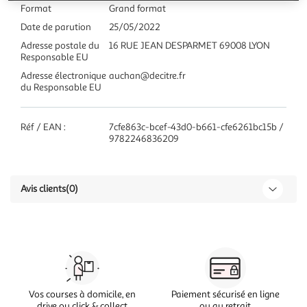
Format
Grand format
Date de parution
25/05/2022
Adresse postale du
16 RUE JEAN DESPARMET 69008 LYON
Responsable EU
Adresse électronique
auchan@decitre.fr
du Responsable EU
Réf / EAN :
7cfe863c-bcef-43d0-b661-cfe6261bc15b /
9782246836209
Avis clients
(0)
Vos courses à domicile, en
Paiement sécurisé en ligne
drive ou click & collect
ou au retrait