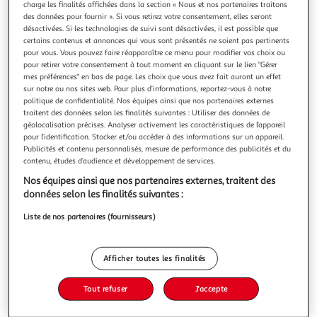
charge les finalités affichées dans la section « Nous et nos partenaires traitons
des données pour fournir ». Si vous retirez votre consentement, elles seront
désactivées. Si les technologies de suivi sont désactivées, il est possible que
certains contenus et annonces qui vous sont présentés ne soient pas pertinents
pour vous. Vous pouvez faire réapparaître ce menu pour modifier vos choix ou
pour retirer votre consentement à tout moment en cliquant sur le lien "Gérer
LONG ISLAND, Tóibín Colm
mes préférences" en bas de page. Les choix que vous avez fait auront un effet
Tout bascule lorsqu'un inconnu frappe à la porte d'Eilis
sur notre ou nos sites web. Pour plus d’informations, reportez-vous à notre
Lacey. Mariés depuis vingt ans, Tony et elle vivent le rêve
politique de confidentialité. Nos équipes ainsi que nos partenaires externes
américain des années 1970, une vie confortable à Long
En savoir +
traitent des données selon les finalités suivantes : Utiliser des données de
Island où ils élèvent leurs deux enfants. Mais quand Eilis
géolocalisation précises. Analyser activement les caractéristiques de l’appareil
Vous voulez connaître le prix de ce produit ?
apprend sur le seuil de sa maison que Tony l'a trompée et
pour l’identification. Stocker et/ou accéder à des informations sur un appareil.
Publicités et contenu personnalisés, mesure de performance des publicités et du
qu'une autre
contenu, études d’audience et développement de services.
Afficher le prix
Nos équipes ainsi que nos partenaires externes, traitent des
données selon les finalités suivantes :
Liste de nos partenaires (fournisseurs)
Description
Afficher toutes les finalités
Caractéristiques
Tout refuser
J'accepte