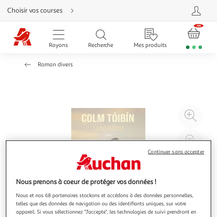
Aller
Choisir vos courses
directement
au
contenu
Aller
directement
Rayons
Recherche
Mes produits
à
la
recherche
Roman divers
Aller
directement
à
la
navigation
Aller
directement
à
Agr
la
rubrique
l'il
besoin
d'aide
à
Réd
20
l'il
Continuer sans accepter
à
Par
100
le
Nous prenons à coeur de protéger vos données !
%
pro
Nous et nos 68 partenaires stockons et accédons à des données personnelles,
telles que des données de navigation ou des identifiants uniques, sur votre
appareil. Si vous sélectionnez "J'accepte", les technologies de suivi prendront en