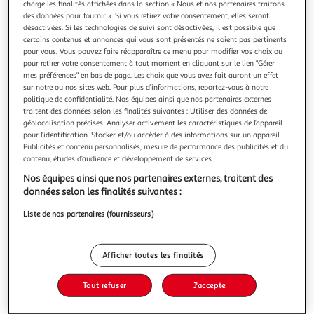
charge les finalités affichées dans la section « Nous et nos partenaires traitons
des données pour fournir ». Si vous retirez votre consentement, elles seront
désactivées. Si les technologies de suivi sont désactivées, il est possible que
certains contenus et annonces qui vous sont présentés ne soient pas pertinents
pour vous. Vous pouvez faire réapparaître ce menu pour modifier vos choix ou
pour retirer votre consentement à tout moment en cliquant sur le lien "Gérer
LONER LIFE IN ANOTHER WORLD TOME 14 , Goji
mes préférences" en bas de page. Les choix que vous avez fait auront un effet
Shoji
sur notre ou nos sites web. Pour plus d’informations, reportez-vous à notre
Afin de protéger le royaume. Haruka affronte Wismreg
politique de confidentialité. Nos équipes ainsi que nos partenaires externes
Zero, un ennemi surpuissant. 1l est le bras droit de la
traitent des données selon les finalités suivantes : Utiliser des données de
géolocalisation précises. Analyser activement les caractéristiques de l’appareil
nation marchande, l'allié de l'ombre du prince cadet. J'AI
En savoir +
pour l’identification. Stocker et/ou accéder à des informations sur un appareil.
ENFIN REUSSI. TU NE M' ECHAPPERAS PLUS !! Haruka
Publicités et contenu personnalisés, mesure de performance des publicités et du
Vous voulez connaître le prix de ce produit ?
réussira-t-il à maîtriser sa canne d'Yggdrasil durant son
contenu, études d’audience et développement de services.
duel à mort ? Voici l
Afficher le prix
Nos équipes ainsi que nos partenaires externes, traitent des
données selon les finalités suivantes :
Liste de nos partenaires (fournisseurs)
Description
Afficher toutes les finalités
Caractéristiques
Tout refuser
J'accepte