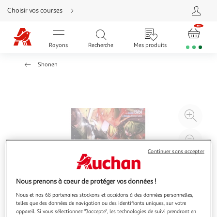
Aller
Choisir vos courses
directement
au
contenu
Aller
directement
Rayons
Recherche
Mes produits
à
la
recherche
Shonen
Aller
directement
à
la
navigation
Aller
directement
à
Agr
la
rubrique
l'il
besoin
d'aide
à
Réd
20
l'il
Continuer sans accepter
à
Par
100
le
Nous prenons à coeur de protéger vos données !
%
pro
Nous et nos 68 partenaires stockons et accédons à des données personnelles,
telles que des données de navigation ou des identifiants uniques, sur votre
appareil. Si vous sélectionnez "J'accepte", les technologies de suivi prendront en