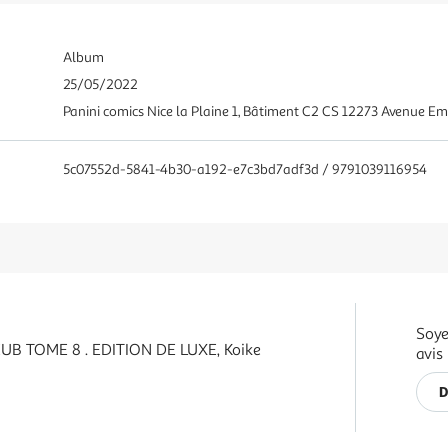
Album
25/05/2022
Panini comics Nice la Plaine 1, Bâtiment C2 CS 12273 Avenue
5c07552d-5841-4b30-a192-e7c3bd7adf3d / 9791039116954
Soye
B TOME 8 . EDITION DE LUXE, Koike
avis
D