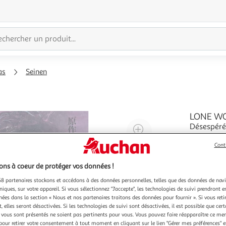
as
Seinen
LONE WOL
Désespéré,
Agrandir
promet ci
l'illustration
Ittô Ogami
En savoir 
Cont
à
Réduire
seulement
200%
l'illustration
les villag
ns à coeur de protéger vos données !
à
Partager
8 partenaires stockons et accédons à des données personnelles, telles que des données de nav
niques, sur votre appareil. Si vous sélectionnez "J'accepte", les technologies de suivi prendront e
100
le
chées dans la section « Nous et nos partenaires traitons des données pour fournir ». Si vous retir
%
produit
 elles seront désactivées. Si les technologies de suivi sont désactivées, il est possible que cer
vous sont présentés ne soient pas pertinents pour vous. Vous pouvez faire réapparaître ce me
pour retirer votre consentement à tout moment en cliquant sur le lien "Gérer mes préférences" 