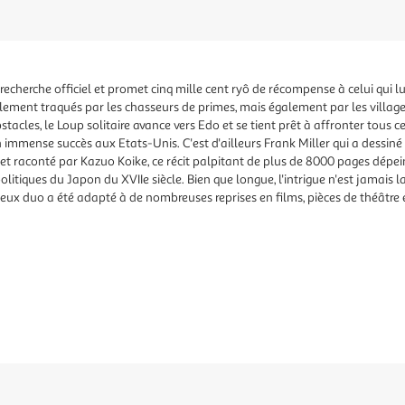
echerche officiel et promet cinq mille cent ryô de récompense à celui qui l
ulement traqués par les chasseurs de primes, mais également par les village
les, le Loup solitaire avance vers Edo et se tient prêt à affronter tous c
immense succès aux Etats-Unis. C'est d'ailleurs Frank Miller qui a dessiné
t raconté par Kazuo Koike, ce récit palpitant de plus de 8000 pages dépeint
politiques du Japon du XVIIe siècle. Bien que longue, l'intrigue n'est jamais l
ueux duo a été adapté à de nombreuses reprises en films, pièces de théâtre e