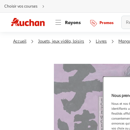
Aller
Choisir vos courses
directement
au
contenu
Aller
Rayons
Promos
directement
à
la
recherche
Aller
Accueil
Jouets, jeux vidéo, loisirs
Livres
Mang
directement
à
la
navigation
Aller
directement
à
la
rubrique
besoin
d'aide
Nous preno
Nous et nos 6
identifiants u
finalités affi
consentement,
annonces qui 
vos choix ou 