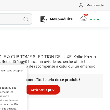
Me connecter
Lancer
Mes produits
la
recherche
F & CUB TOME 8 . EDITION DE LUXE, Koike Kazuo
 Retsudô Yagyû lance un avis de recherche officiel et
nq mille cent ryô de récompense à celui qui lui amènera
, mort ou vif. Désormais, le ronin et son fils sont non
+
inuer sans accepter
 traqués par les chasseurs de primes, mais également par
Vous voulez connaître le prix de ce produit ?
eois et les paysans, appâtés
igation ou des
Afficher le prix
n charge les
ez votre
tains contenus et
nu pour modifier
en bas de page.