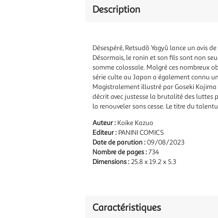
Description
Désespéré, Retsudô Yagyû lance un avis de r
Désormais, le ronin et son fils sont non se
somme colossale. Malgré ces nombreux obstac
série culte au Japon a également connu un 
Magistralement illustré par Goseki Kojima e
décrit avec justesse la brutalité des luttes 
la renouveler sans cesse. Le titre du talent
Auteur :
Koike Kazuo
Editeur :
PANINI COMICS
Date de parution :
09/08/2023
Nombre de pages :
734
Dimensions :
25.8 x 19.2 x 5.3
Caractéristiques