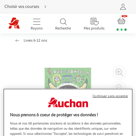
Aller
Choisir vos courses
directement
au
contenu
Aller
directement
Rayons
Recherche
Mes produits
à
la
recherche
Livres 6-12 ans
Aller
directement
à
la
navigation
Aller
directement
à
Agr
la
rubrique
l'il
besoin
d'aide
à
Réd
20
l'il
Continuer sans accepter
à
Par
100
le
Nous prenons à coeur de protéger vos données !
%
pro
Nous et nos 68 partenaires stockons et accédons à des données personnelles,
telles que des données de navigation ou des identifiants uniques, sur votre
appareil. Si vous sélectionnez "J'accepte", les technologies de suivi prendront en