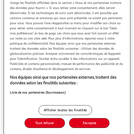
charge les finalités affichées dans la section « Nous et nos partenaires traitons
des données pour fournir ». Si vous retirez votre consentement, elles seront
désactivées. Si les technologies de suivi sont désactivées, il est possible que
certains contenus et annonces qui vous sont présentés ne soient pas pertinents
pour vous. Vous pouvez faire réapparaître ce menu pour modifier vos choix ou
pour retirer votre consentement à tout moment en cliquant sur le lien "Gérer
LOKI, 11 ANS, DIEU (PRESQUE) PARFAIT TOME 3 :
mes préférences" en bas de page. Les choix que vous avez fait auront un effet
SPECTACLE INFERNAL, Stowell Louie
sur notre ou nos sites web. Pour plus d’informations, reportez-vous à notre
Loki, le roi de la mauvaise foi, aura-t-il quelques bonnes
politique de confidentialité. Nos équipes ainsi que nos partenaires externes
actions à rapporter dans son journal ? Pas sûr... On monte
traitent des données selon les finalités suivantes : Utiliser des données de
une pièce, au collège. Et l'infâme Thor va jouer le héros
En savoir +
géolocalisation précises. Analyser activement les caractéristiques de l’appareil
alors que moi, Loki, je me farcis le rôle du méchant. Pour
pour l’identification. Stocker et/ou accéder à des informations sur un appareil.
Vous voulez connaître le prix de ce produit ?
Publicités et contenu personnalisés, mesure de performance des publicités et du
briller sur les planches et prouver que je suis quelqu'un de
contenu, études d’audience et développement de services.
bie
Afficher le prix
Nos équipes ainsi que nos partenaires externes, traitent des
données selon les finalités suivantes :
Liste de nos partenaires (fournisseurs)
Description
Afficher toutes les finalités
Caractéristiques
Tout refuser
J'accepte