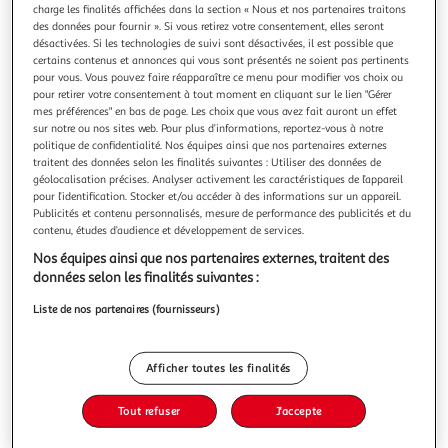
charge les finalités affichées dans la section « Nous et nos partenaires traitons
des données pour fournir ». Si vous retirez votre consentement, elles seront
désactivées. Si les technologies de suivi sont désactivées, il est possible que
certains contenus et annonces qui vous sont présentés ne soient pas pertinents
pour vous. Vous pouvez faire réapparaître ce menu pour modifier vos choix ou
pour retirer votre consentement à tout moment en cliquant sur le lien "Gérer
LOKI, 11 ANS, DIEU (PRESQUE) PARFAIT TOME 2 :
mes préférences" en bas de page. Les choix que vous avez fait auront un effet
ANNIVERSAIRE FATAL, Stowell Louie
sur notre ou nos sites web. Pour plus d’informations, reportez-vous à notre
Quelle scandaleuse injustice ! Quelqu'un a dérobé un des
politique de confidentialité. Nos équipes ainsi que nos partenaires externes
précieux marteaux de Thor à sa fête d'anniversaire, et qui
traitent des données selon les finalités suivantes : Utiliser des données de
accuse-t-on ? Moi, Loki ! Alors que je suis 100% innocent.
En savoir +
géolocalisation précises. Analyser activement les caractéristiques de l’appareil
Pour laver mon honneur, je dois : 1 - Retrouver le marteau ,
pour l’identification. Stocker et/ou accéder à des informations sur un appareil.
Vous voulez connaître le prix de ce produit ?
Publicités et contenu personnalisés, mesure de performance des publicités et du
2 - Démasquer le voleur , 3 - Prouver aux gens qu'ils ont
contenu, études d’audience et développement de services.
tort (
Afficher le prix
Nos équipes ainsi que nos partenaires externes, traitent des
données selon les finalités suivantes :
Liste de nos partenaires (fournisseurs)
Description
Afficher toutes les finalités
Caractéristiques
Tout refuser
J'accepte