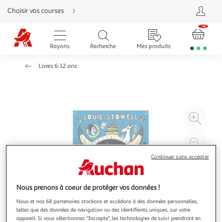
Aller
Choisir vos courses
directement
au
contenu
Aller
directement
Rayons
Recherche
Mes produits
à
la
recherche
Livres 6-12 ans
Aller
directement
à
la
navigation
Aller
directement
à
Agr
la
rubrique
l'il
besoin
d'aide
à
Réd
20
l'il
Continuer sans accepter
à
Par
100
le
Nous prenons à coeur de protéger vos données !
%
pro
Nous et nos 68 partenaires stockons et accédons à des données personnelles,
telles que des données de navigation ou des identifiants uniques, sur votre
appareil. Si vous sélectionnez "J'accepte", les technologies de suivi prendront en