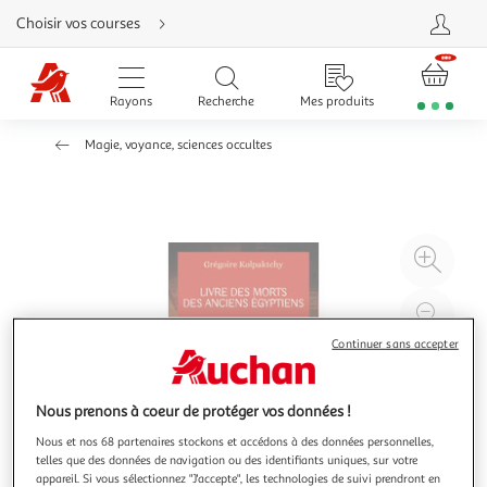
Aller
Choisir vos courses
directement
au
contenu
Aller
directement
Rayons
Recherche
Mes produits
à
la
recherche
Magie, voyance, sciences occultes
Aller
directement
à
la
navigation
Aller
directement
à
Agr
la
rubrique
l'il
besoin
d'aide
à
Réd
20
l'il
Continuer sans accepter
à
Par
100
le
Nous prenons à coeur de protéger vos données !
%
pro
Nous et nos 68 partenaires stockons et accédons à des données personnelles,
telles que des données de navigation ou des identifiants uniques, sur votre
appareil. Si vous sélectionnez "J'accepte", les technologies de suivi prendront en