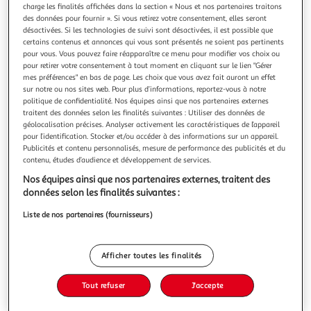
charge les finalités affichées dans la section « Nous et nos partenaires traitons
des données pour fournir ». Si vous retirez votre consentement, elles seront
désactivées. Si les technologies de suivi sont désactivées, il est possible que
certains contenus et annonces qui vous sont présentés ne soient pas pertinents
pour vous. Vous pouvez faire réapparaître ce menu pour modifier vos choix ou
pour retirer votre consentement à tout moment en cliquant sur le lien "Gérer
LIVRE DES MORTS DES ANCIENS EGYPTIENS,
mes préférences" en bas de page. Les choix que vous avez fait auront un effet
Kolpaktchy Grégoire
sur notre ou nos sites web. Pour plus d’informations, reportez-vous à notre
Dans le Livre des Morts des anciens Egyptiens,
politique de confidentialité. Nos équipes ainsi que nos partenaires externes
l'égyptologue et savant Grégoire Kolpaktchy nous tait
traitent des données selon les finalités suivantes : Utiliser des données de
découvrir un texte vieux de plus de 4000 ans, que l'on peut
En savoir +
géolocalisation précises. Analyser activement les caractéristiques de l’appareil
considérer comme la bible de l'ancienne Egypte . Rédigé en
pour l’identification. Stocker et/ou accéder à des informations sur un appareil.
Vous voulez connaître le prix de ce produit ?
Publicités et contenu personnalisés, mesure de performance des publicités et du
des temps immémoriaux, ce livre servait à guider le défunt
contenu, études d’audience et développement de services.
dans l'au-delà. Po
Afficher le prix
Nos équipes ainsi que nos partenaires externes, traitent des
données selon les finalités suivantes :
Liste de nos partenaires (fournisseurs)
Description
Afficher toutes les finalités
Caractéristiques
Tout refuser
J'accepte