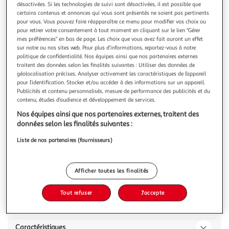
Illustration
Illustrati
désactivées. Si les technologies de suivi sont désactivées, il est possible que
précédente
suivante
certains contenus et annonces qui vous sont présentés ne soient pas pertinents
pour vous. Vous pouvez faire réapparaître ce menu pour modifier vos choix ou
pour retirer votre consentement à tout moment en cliquant sur le lien "Gérer
mes préférences" en bas de page. Les choix que vous avez fait auront un effet
sur notre ou nos sites web. Pour plus d’informations, reportez-vous à notre
Lit double adulte 160x200 cm 2 tiroirs 1 niche
politique de confidentialité. Nos équipes ainsi que nos partenaires externes
DOWNTON
traitent des données selon les finalités suivantes : Utiliser des données de
Décor blanc - L165.8 X H58.9 X P203 cm - Fabriqué En
géolocalisation précises. Analyser activement les caractéristiques de l’appareil
France
pour l’identification. Stocker et/ou accéder à des informations sur un appareil.
En savoir +
Publicités et contenu personnalisés, mesure de performance des publicités et du
contenu, études d’audience et développement de services.
Garantie fabricant: 2 ans *
Nos équipes ainsi que nos partenaires externes, traitent des
données selon les finalités suivantes :
Vous voulez connaître le prix de ce produit ?
Liste de nos partenaires (fournisseurs)
Afficher le prix
Afficher toutes les finalités
Tout refuser
J'accepte
Description
Caractéristiques