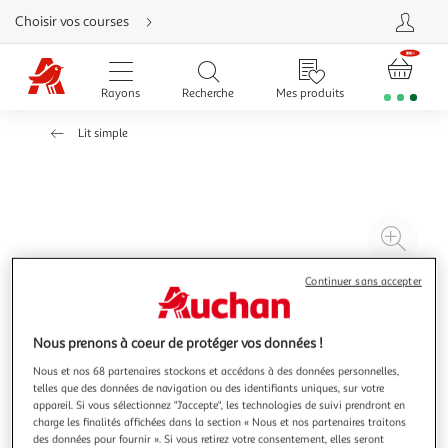
Aller
Choisir vos courses
directement
au
contenu
Aller
directement
Rayons
Recherche
Mes produits
à
la
recherche
Lit simple
Aller
directement
à
la
navigation
Aller
directement
à
Agr
la
rubrique
l'il
besoin
d'aide
à
Réd
Continuer sans accepter
20
l'il
à
Par
Nous prenons à coeur de protéger vos données !
100
le
Nous et nos 68 partenaires stockons et accédons à des données personnelles,
%
pro
telles que des données de navigation ou des identifiants uniques, sur votre
appareil. Si vous sélectionnez "J'accepte", les technologies de suivi prendront en
charge les finalités affichées dans la section « Nous et nos partenaires traitons
des données pour fournir ». Si vous retirez votre consentement, elles seront