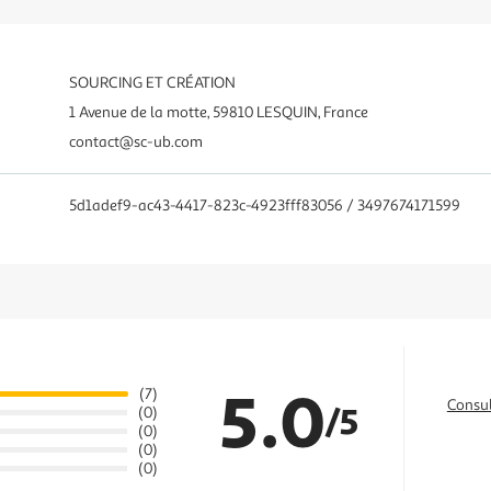
SOURCING ET CRÉATION
1 Avenue de la motte, 59810 LESQUIN, France
contact@sc-ub.com
5d1adef9-ac43-4417-823c-4923fff83056 / 3497674171599
5.0
(7)
Consul
/5
(0)
(0)
(0)
(0)