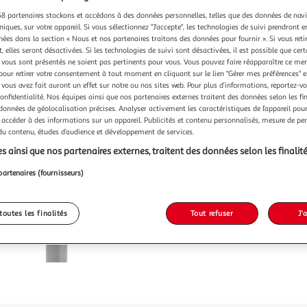
8 partenaires stockons et accédons à des données personnelles, telles que des données de nav
niques, sur votre appareil. Si vous sélectionnez "J'accepte", les technologies de suivi prendront e
chées dans la section « Nous et nos partenaires traitons des données pour fournir ». Si vous retir
 elles seront désactivées. Si les technologies de suivi sont désactivées, il est possible que cer
vous sont présentés ne soient pas pertinents pour vous. Vous pouvez faire réapparaître ce me
pour retirer votre consentement à tout moment en cliquant sur le lien "Gérer mes préférences" 
 vous avez fait auront un effet sur notre ou nos sites web. Pour plus d’informations, reportez-v
confidentialité. Nos équipes ainsi que nos partenaires externes traitent des données selon les fi
 données de géolocalisation précises. Analyser activement les caractéristiques de l’appareil pour 
 accéder à des informations sur un appareil. Publicités et contenu personnalisés, mesure de p
 du contenu, études d’audience et développement de services.
s ainsi que nos partenaires externes, traitent des données selon les finalité
partenaires (fournisseurs)
toutes les finalités
Tout refuser
J'