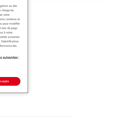
igation ou des
n charge les
ez votre
tains contenus et
nu pour modifier
en bas de page.
ous à notre
nalités suivantes
l’identification.
erformance des
s suivantes :
accepte