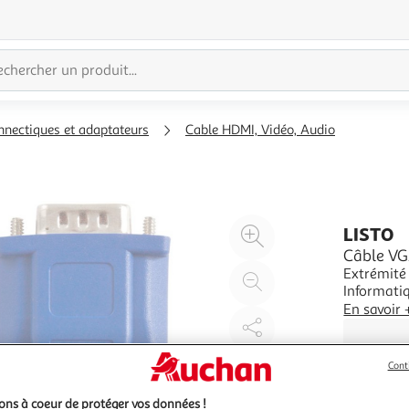
nnectiques et adaptateurs
Cable HDMI, Vidéo, Audio
Agrandir
LISTO
l'illustration
Câble V
Extrémité 
à
Réduire
Informati
200%
l'illustration
En savoir 
à
Partager
100
le
%
produit
Cont
ns à coeur de protéger vos données !