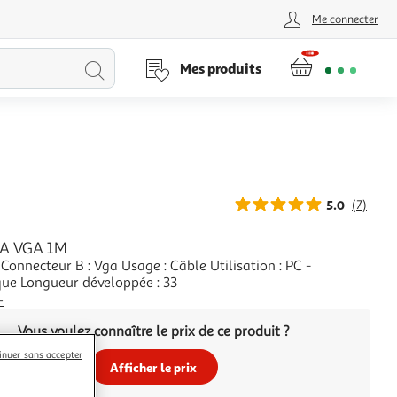
Me connecter
Lancer
Mes produits
la
recherche
5.0
(7)
GA VGA 1M
Connecteur B : Vga Usage : Câble Utilisation : PC -
que Longueur développée : 33
+
Vous voulez connaître le prix de ce produit ?
inuer sans accepter
Afficher le prix