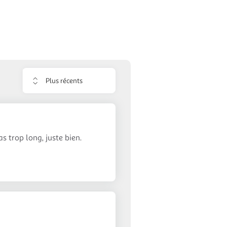
Trier
les
avis
s trop long, juste bien.